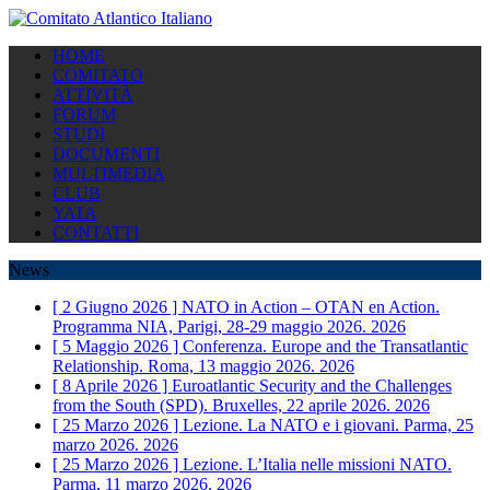
HOME
COMITATO
ATTIVITÀ
FORUM
STUDI
DOCUMENTI
MULTIMEDIA
CLUB
YATA
CONTATTI
News
[ 2 Giugno 2026 ]
NATO in Action – OTAN en Action.
Programma NIA, Parigi, 28-29 maggio 2026.
2026
[ 5 Maggio 2026 ]
Conferenza. Europe and the Transatlantic
Relationship. Roma, 13 maggio 2026.
2026
[ 8 Aprile 2026 ]
Euroatlantic Security and the Challenges
from the South (SPD). Bruxelles, 22 aprile 2026.
2026
[ 25 Marzo 2026 ]
Lezione. La NATO e i giovani. Parma, 25
marzo 2026.
2026
[ 25 Marzo 2026 ]
Lezione. L’Italia nelle missioni NATO.
Parma, 11 marzo 2026.
2026