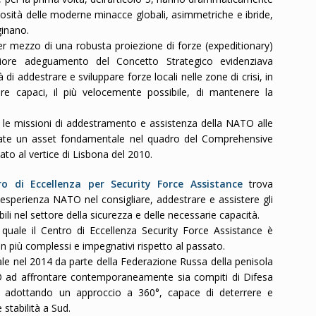
losità delle moderne minacce globali, asimmetriche e ibride,
ginano.
mezzo di una robusta proiezione di forze (expeditionary)
eriore adeguamento del Concetto Strategico evidenziava
 di addestrare e sviluppare forze locali nelle zone di crisi, in
e capaci, il più velocemente possibile, di mantenere la
raq, le missioni di addestramento e assistenza della NATO alle
tate un asset fondamentale nel quadro del Comprehensive
to al vertice di Lisbona del 2010.
ro di Eccellenza per Security Force Assistance
trova
esperienza NATO nel consigliare, addestrare e assistere gli
bili nel settore della sicurezza e delle necessarie capacità.
l quale il Centro di Eccellenza Security Force Assistance è
 più complessi e impegnativi rispetto al passato.
gale nel 2014 da parte della Federazione Russa della penisola
O ad affrontare contemporaneamente sia compiti di Difesa
isi, adottando un approccio a 360°, capace di deterrere e
 stabilità a Sud.