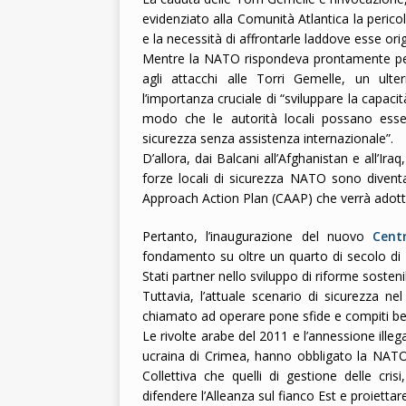
evidenziato alla Comunità Atlantica la perico
e la necessità di affrontarle laddove esse ori
Mentre la NATO rispondeva prontamente per 
agli attacchi alle Torri Gemelle, un ult
l’importanza cruciale di “sviluppare la capacità
modo che le autorità locali possano esser
sicurezza senza assistenza internazionale”.
D’allora, dai Balcani all’Afghanistan e all’I
forze locali di sicurezza NATO sono diven
Approach Action Plan (CAAP) che verrà adotta
Pertanto, l’inaugurazione del nuovo
Cent
fondamento su oltre un quarto di secolo di 
Stati partner nello sviluppo di riforme sosteni
Tuttavia, l’attuale scenario di sicurezza ne
chiamato ad operare pone sfide e compiti ben
Le rivolte arabe del 2011 e l’annessione ille
ucraina di Crimea, hanno obbligato la NAT
Collettiva che quelli di gestione delle cr
difendere l’Alleanza sul fianco Est e proiettare