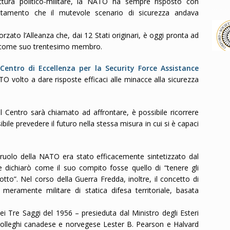
ttura politico-militare, la NATO ha sempre risposto con
attamento che il mutevole scenario di sicurezza andava
forzato l’Alleanza che, dai 12 Stati originari, è oggi pronta ad
a come suo trentesimo membro.
o
Centro di Eccellenza per la Security Force Assistance
TO volto a dare risposte efficaci alle minacce alla sicurezza
l Centro sarà chiamato ad affrontare, è possibile ricorrere
bile prevedere il futuro nella stessa misura in cui si è capaci
l ruolo della NATO era stato efficacemente sintetizzato dal
 dichiarò come il suo compito fosse quello di “tenere gli
sotto”. Nel corso della Guerra Fredda, inoltre, il concetto di
meramente militare di statica difesa territoriale, basata
i Tre Saggi del 1956 – presieduta dal Ministro degli Esteri
olleghi canadese e norvegese Lester B. Pearson e Halvard