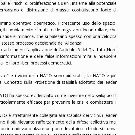
ipal e i rischi di proliferazione CBRN, insieme alla potenziale
rrorismo di distruzione di massa, costituiscono fonte di
ino operativo cibernetico, il crescente uso dello spazio,
ica, il cambiamento climatico e le migrazioni incontrollate, che
li sfide e minacce, che si palesano spesso con una velocità
lo stesso processo decisionale dell’Alleanza.
 ad eludere l’applicazione dell’articolo 5 del Trattato Nord
disinformazione e delle false informazioni mira a indebolire
li e i loro liberi processi democratici.
ezza “se i vicini della NATO sono più stabili, la NATO è più
l Concetto sulla Proiezione di stabilità adottato dai leader
 NATO ha spesso evidenziato come investire nello sviluppo di
particolarmente efficace per prevenire le crisi e combattere il
O è strettamente collegata alla stabilità dei vicini, i leader
o il più rilevante rafforzamento della difesa collettiva mai
 non intendevano alzare un ponte levatoio e chiudersi in una