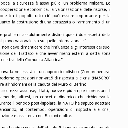
poca la sicurezza è assai più di un problema militare. Lo
 cooperazione economica, la valorizzazione delle risorse, il
ione tra i popoli: tutto ciò può essere importante per la
 quanto la costruzione di una corazzata o l’armamento di un
problemi assolutamente distinti questi due aspetti della
sul piano nazionale sia su quello internazionale.”
on deve dimenticare che l’influenza e gli interessi dei suoi
azione del Trattato e che avvenimenti esterni a detta zona
llettivi della Comunità Atlantica.”
ipava la necessità di un approccio olistico (Comprehensive
oderne operazioni non-art.5 di risposta alle crisi (NA5CRO)
e all’indomani della caduta del Muro di Berlino.
di sicurezza assunse, difatti, nuove e più ampie dimensioni di
ivenendo, altresì, un concetto dinamico che richiedeva la
. Durante il periodo post-bipolare, la NATO ha saputo adattare
anciando, al contempo, operazioni di risposta alle crisi,
azione e assistenza nei Balcani e oltre.
, per la prima volta, dell’articolo 5, hanno drammaticamente