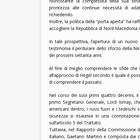
Nonostante la complessità della sua stru
prontezza alle continue necessità di ad
richiedendo.
Inoltre, la politica della “porta aperta” ha raf
accogliere la Repubblica di Nord Macedoni
In tale prospettiva, l’apertura di un nuov
testimonia il perdurare dello sforzo della NA
dei prossimi settanta anni.
Al fine di meglio comprendere le sfide che i
all’approccio di Hegel secondo il quale è possi
di comprendere il passato.
Nel corso dei suoi primi quattro decenni, i
primo Segretario Generale, Lord Ismay, che
americani dentro, i russi fuori e i tedeschi 
sicurezza si esauriva in una connotazione 
sull’articolo 5 del Trattato.
Tuttavia, nel Rapporto della Commissione de
Italiano, Gaetano Martino e composta dai c