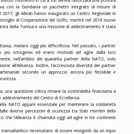
o stesso momento in cui a Est veniva rafforzata una postura
va con la Giordania un pacchetto integrato di misure di
l 2017, gli Alleati hanno inaugurato un Centro Regionale in
 Consiglio di Cooperazione del Golfo, mentre nel 2018 nuove
esta della Tunisia e una missione di addestramento è stata
via, rivelarsi oggi più difficoltosa. Nel passato, i partner
vano più omogenei ed erano motivati ad agire dalla loro
mente, nell’ambito dei quaranta partner della NATO, solo
one all’Alleanza. Inoltre, l’accresciuta diversità dei partner
artenariati secondo un approccio ancora più flessibile e
icurezza.
a, una questione critica rimane la sostenibilità finanziaria a
 addestramento del Centro di Eccellenza.
nella NATO appare essenziale per mantenere la solidarietà
alle diverse percezioni di sicurezza tra Stati membri della
o che l’Alleanza è chiamata oggi ad agire in tre continenti
me transatlantico necessitano di essere rinvigoriti da un equo