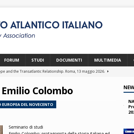
FORUM
STUDI
DOCUMENTI
MULTIMEDIA
pe and the Transatlantic Relationship. Roma, 13 maggio 2026.
: Emilio Colombo
NEW
ity and the Challenges from the South (SPD). Bruxelles, 22 aprile
NA
D EUROPEA DEL NOVECENTO
Pr
20
 e i giovani. Parma, 25 marzo 2026.
2026
a nelle missioni NATO. Parma, 11 marzo 2026.
2026
Seminario di studi
 OTAN en Action. Programma NIA, Parigi, 28-29 maggio 2026.
Emilio Colombo: protagonista della storia italiana ed