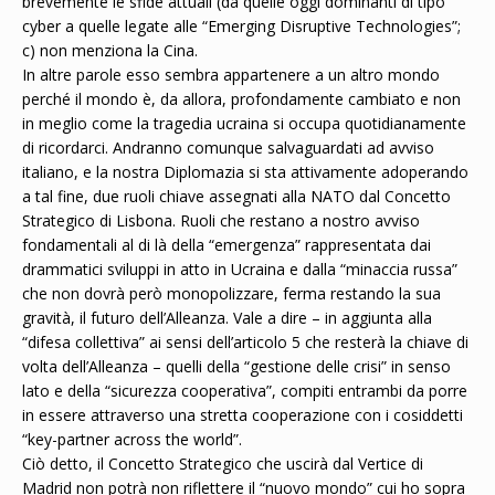
brevemente le sfide attuali (da quelle oggi dominanti di tipo
cyber a quelle legate alle “Emerging Disruptive Technologies”;
c) non menziona la Cina.
In altre parole esso sembra appartenere a un altro mondo
perché il mondo è, da allora, profondamente cambiato e non
in meglio come la tragedia ucraina si occupa quotidianamente
di ricordarci. Andranno comunque salvaguardati ad avviso
italiano, e la nostra Diplomazia si sta attivamente adoperando
a tal fine, due ruoli chiave assegnati alla NATO dal Concetto
Strategico di Lisbona. Ruoli che restano a nostro avviso
fondamentali al di là della “emergenza” rappresentata dai
drammatici sviluppi in atto in Ucraina e dalla “minaccia russa”
che non dovrà però monopolizzare, ferma restando la sua
gravità, il futuro dell’Alleanza. Vale a dire – in aggiunta alla
“difesa collettiva” ai sensi dell’articolo 5 che resterà la chiave di
volta dell’Alleanza – quelli della “gestione delle crisi” in senso
lato e della “sicurezza cooperativa”, compiti entrambi da porre
in essere attraverso una stretta cooperazione con i cosiddetti
“key-partner across the world”.
Ciò detto, il Concetto Strategico che uscirà dal Vertice di
Madrid non potrà non riflettere il “nuovo mondo” cui ho sopra