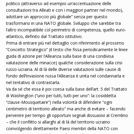
politico (attraverso ad esempio un’accentuazione delle
consultazioni tra Alleati e con i maggiori partner nel mondo),
adottare un approccio più globale” senza per questo
trasformarsi in una NATO globale. Sviluppo che sarebbe tra
l’altro incompatibile col perimetro di competenza, quello euro-
atlantico, definito dal Trattato istitutivo.
Prima di entrare più nel dettaglio con riferimento al prossimo
“Concetto Strategico” (il testo che fissa periodicamente le linee
guida di azione per l’Alleanza sulla base di una condivisa
valutazione delle minacce) qualche considerazione sulla crisi
russo-ucraina. Al di là delle diverse valutazioni sulle cause di
fondo dell’invasione russa l’Alleanza è unita nel condannarla e
nel tentativo di contrastarla.
Va da sé che essa è poi coesa sulla base dell’art. 5 del Trattato
di Washington (“uno per tutti, tutti per uno”: la cosiddetta
“clause-Mousquetaire”) nella volontà di difendere “ogni
centimetro di territorio alleato” ma anche di evitare – facendo
pervenire per tempo gli opportuni segnali dissuasivi al Cremlino
– che il conflitto si allarghi al di là del territorio ucraino
coinvolgendo direttamente Paesi membri della NATO con