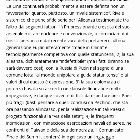
La Cina continuerà probabilmente a essere definita non un
“avversario” quanto, piuttosto, un “rivale sistemico”. Rivale
sistemico che pone sfide serie per l’Alleanza testimoniate tra
l’altro dai seguenti fattori: 1) l’impressionante crescita del suo
arsenale militare nucleare e convenzionale, a cominciare dai
missili ipersonici e dal recente varo della portaerei di ultima
generazione Fujian interamente “made in China” e
tecnologicamente competitiva con quelle statunitensi; 2) la sua
alleanza, dichiaratamente “indefettibile” (ma i fatti diranno se
sarà davvero così), con la Russia di Putin nel segno di una
comune lotta “al mondo unipolare a guida statunitense” e ai
valori di cui questo è espressione; 3) la sua diplomazia di
potenza basata su accordi con clausole finanziarie molto
impegnative, e dunque sovente difficili da rispettare per i Paesi
più fragili (basti pensare a quelli conclusi da Pechino, che sta
ora passando all’incasso, per la realizzazione in tali Paesi di
progetti funzionali alla “Via della seta”); 4) le frequenti
intimidazioni, con minacciose esercitazioni navali ed aeree, nei
confronti di Taiwan e della sua democrazia. Il Comunicato
Finale del Summit conterrà in ogni caso un linguaggio