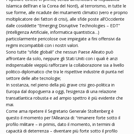
Islamica dell’Iran e la Corea del Nord), al terrorismo, in tutte le
sue forme, alle ricadute dei mutamenti climatici (vero e proprio
moltiplicatore dei fattori di crisi), alle sfide poste all’Occidente
dalle cosiddette “Emerging Disruptive Technologies – EDT”
(Intelligenza Artificiale, informatica quantistica…)
particolarmente pericolose ove impiegate a fini offensivi da
regimi incompatibili con i nostri valori.
Sono tutte “sfide globali” che nessun Paese Alleato può
affrontare da solo, neppure gli Stati Uniti con i quali è anzi
indispensabile vieppiù rafforzare la collaborazione sia a livello
politico-diplomatico che tra le rispettive industrie di punta nel
settore delle alte tecnologie;
In sostanza, nel pieno della più grave crisi geo-politica in
Europa dal dopoguerra a oggi, l’esigenza di una relazione
transatlantica robusta e ad ampio spettro è più evidente che
mai.
Come ama ripetere il Segretario Generale Stoltenberg è
questo il momento per l’Alleanza di: “rimanere forte sotto il
profilo militare – in primis, dato il momento, in termini di
capacità di deterrenza – diventare più forte sotto il profilo