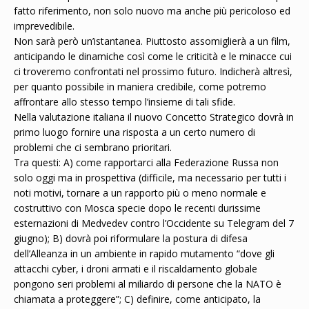
fatto riferimento, non solo nuovo ma anche più pericoloso ed
imprevedibile.
Non sarà però un’istantanea. Piuttosto assomiglierà a un film,
anticipando le dinamiche così come le criticità e le minacce cui
ci troveremo confrontati nel prossimo futuro. Indicherà altresì,
per quanto possibile in maniera credibile, come potremo
affrontare allo stesso tempo l’insieme di tali sfide.
Nella valutazione italiana il nuovo Concetto Strategico dovrà in
primo luogo fornire una risposta a un certo numero di
problemi che ci sembrano prioritari.
Tra questi: A) come rapportarci alla Federazione Russa non
solo oggi ma in prospettiva (difficile, ma necessario per tutti i
noti motivi, tornare a un rapporto più o meno normale e
costruttivo con Mosca specie dopo le recenti durissime
esternazioni di Medvedev contro l’Occidente su Telegram del 7
giugno); B) dovrà poi riformulare la postura di difesa
dell’Alleanza in un ambiente in rapido mutamento “dove gli
attacchi cyber, i droni armati e il riscaldamento globale
pongono seri problemi al miliardo di persone che la NATO è
chiamata a proteggere”; C) definire, come anticipato, la