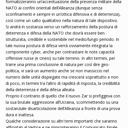
formalizzeranno un’accentuazione della presenza militare della
NATO ai confini orientali dell’Alleanza (dunque senza
sconfinamenti e sempre in un’ottica difensiva e di deterrenza),
così come un salto qualitativo nella natura di tale dispositivo.
Si andrà in sostanza verso un rafforzamento della postura di
deterrenza e difesa della NATO che dovrà essere ben
strutturata, credibile e sostenibile nel medio/lungo periodo. In
tale nuova postura di difesa verrà ovviamente integrata la
componente cyber, anche per contrastare le note capacità
offensive russe (e cinesi) su tale terreno. In altri termini, per
trarre una prima conclusione di natura per così dire geo-
politica, vi sarà un aumento anche se non massiccio nel
numero delle unità dispiegate ma crescerà soprattutto e non
di poco, in termini tra l’altro di rapidità di risposta, la credibilità
della deterrenza e della difesa alleata.
Proprio il contrario di quello che il nuovo Zar si prefiggeva con
la sua brutale aggressione all’Ucraina, scommettendo su una
sostanziale disarticolazione dell’Alleanza a fronte di una prova
dura e inattesa.
Qualche considerazione su altri temi importanti che saranno
affrontati al Vertice e ne impronteranno il Comunicato Finale.