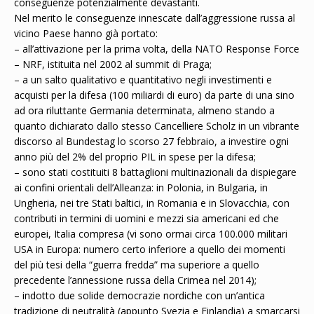
conseguenze potenzialmente devastanti.
Nel merito le conseguenze innescate dall’aggressione russa al
vicino Paese hanno già portato:
– all’attivazione per la prima volta, della NATO Response Force
– NRF, istituita nel 2002 al summit di Praga;
– a un salto qualitativo e quantitativo negli investimenti e
acquisti per la difesa (100 miliardi di euro) da parte di una sino
ad ora riluttante Germania determinata, almeno stando a
quanto dichiarato dallo stesso Cancelliere Scholz in un vibrante
discorso al Bundestag lo scorso 27 febbraio, a investire ogni
anno più del 2% del proprio PIL in spese per la difesa;
– sono stati costituiti 8 battaglioni multinazionali da dispiegare
ai confini orientali dell’Alleanza: in Polonia, in Bulgaria, in
Ungheria, nei tre Stati baltici, in Romania e in Slovacchia, con
contributi in termini di uomini e mezzi sia americani ed che
europei, Italia compresa (vi sono ormai circa 100.000 militari
USA in Europa: numero certo inferiore a quello dei momenti
del più tesi della “guerra fredda” ma superiore a quello
precedente l’annessione russa della Crimea nel 2014);
– indotto due solide democrazie nordiche con un’antica
tradizione di neutralità (appunto Svezia e Finlandia) a smarcarsi