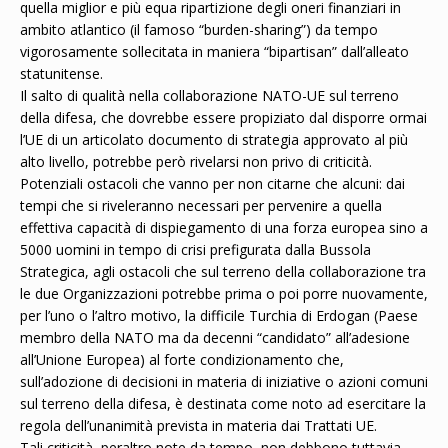
quella miglior e più equa ripartizione degli oneri finanziari in
ambito atlantico (il famoso “burden-sharing”) da tempo
vigorosamente sollecitata in maniera “bipartisan” dall’alleato
statunitense.
Il salto di qualità nella collaborazione NATO-UE sul terreno
della difesa, che dovrebbe essere propiziato dal disporre ormai
l’UE di un articolato documento di strategia approvato al più
alto livello, potrebbe però rivelarsi non privo di criticità.
Potenziali ostacoli che vanno per non citarne che alcuni: dai
tempi che si riveleranno necessari per pervenire a quella
effettiva capacità di dispiegamento di una forza europea sino a
5000 uomini in tempo di crisi prefigurata dalla Bussola
Strategica, agli ostacoli che sul terreno della collaborazione tra
le due Organizzazioni potrebbe prima o poi porre nuovamente,
per l’uno o l’altro motivo, la difficile Turchia di Erdogan (Paese
membro della NATO ma da decenni “candidato” all’adesione
all’Unione Europea) al forte condizionamento che,
sull’adozione di decisioni in materia di iniziative o azioni comuni
sul terreno della difesa, è destinata come noto ad esercitare la
regola dell’unanimità prevista in materia dai Trattati UE.
Tali criticità, peraltro note da tempo, non debbono tuttavia