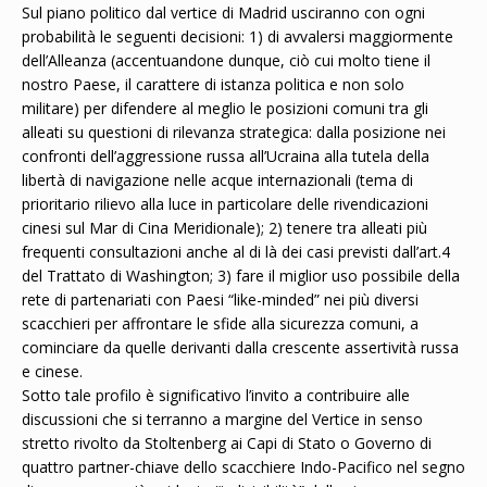
Sul piano politico dal vertice di Madrid usciranno con ogni
probabilità le seguenti decisioni: 1) di avvalersi maggiormente
dell’Alleanza (accentuandone dunque, ciò cui molto tiene il
nostro Paese, il carattere di istanza politica e non solo
militare) per difendere al meglio le posizioni comuni tra gli
alleati su questioni di rilevanza strategica: dalla posizione nei
confronti dell’aggressione russa all’Ucraina alla tutela della
libertà di navigazione nelle acque internazionali (tema di
prioritario rilievo alla luce in particolare delle rivendicazioni
cinesi sul Mar di Cina Meridionale); 2) tenere tra alleati più
frequenti consultazioni anche al di là dei casi previsti dall’art.4
del Trattato di Washington; 3) fare il miglior uso possibile della
rete di partenariati con Paesi “like-minded” nei più diversi
scacchieri per affrontare le sfide alla sicurezza comuni, a
cominciare da quelle derivanti dalla crescente assertività russa
e cinese.
Sotto tale profilo è significativo l’invito a contribuire alle
discussioni che si terranno a margine del Vertice in senso
stretto rivolto da Stoltenberg ai Capi di Stato o Governo di
quattro partner-chiave dello scacchiere Indo-Pacifico nel segno