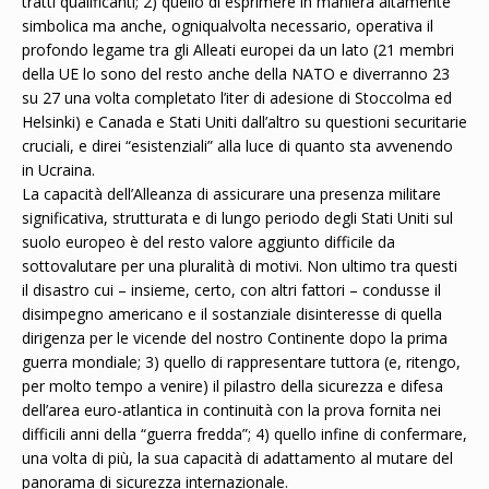
tratti qualificanti; 2) quello di esprimere in maniera altamente
simbolica ma anche, ogniqualvolta necessario, operativa il
profondo legame tra gli Alleati europei da un lato (21 membri
della UE lo sono del resto anche della NATO e diverranno 23
su 27 una volta completato l’iter di adesione di Stoccolma ed
Helsinki) e Canada e Stati Uniti dall’altro su questioni securitarie
cruciali, e direi “esistenziali” alla luce di quanto sta avvenendo
in Ucraina.
La capacità dell’Alleanza di assicurare una presenza militare
significativa, strutturata e di lungo periodo degli Stati Uniti sul
suolo europeo è del resto valore aggiunto difficile da
sottovalutare per una pluralità di motivi. Non ultimo tra questi
il disastro cui – insieme, certo, con altri fattori – condusse il
disimpegno americano e il sostanziale disinteresse di quella
dirigenza per le vicende del nostro Continente dopo la prima
guerra mondiale; 3) quello di rappresentare tuttora (e, ritengo,
per molto tempo a venire) il pilastro della sicurezza e difesa
dell’area euro-atlantica in continuità con la prova fornita nei
difficili anni della “guerra fredda”; 4) quello infine di confermare,
una volta di più, la sua capacità di adattamento al mutare del
panorama di sicurezza internazionale.