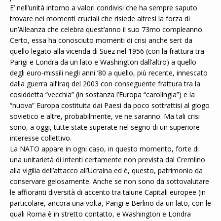
E’ nell’unità intorno a valori condivisi che ha sempre saputo
trovare nei momenti cruciali che risiede altresì la forza di
un’Alleanza che celebra quest’anno il suo 73mo compleanno.
Certo, essa ha conosciuto momenti di crisi anche seri: da
quello legato alla vicenda di Suez nel 1956 (con la frattura tra
Parigi e Londra da un lato e Washington dall’altro) a quello
degli euro-missili negli anni ’80 a quello, più recente, innescato
dalla guerra all’Iraq del 2003 con conseguente frattura tra la
cosiddetta “vecchia” (in sostanza l’Europa “carolingia”) e la
“nuova” Europa costituita dai Paesi da poco sottrattisi al giogo
sovietico e altre, probabilmente, ve ne saranno. Ma tali crisi
sono, a oggi, tutte state superate nel segno di un superiore
interesse collettivo.
La NATO appare in ogni caso, in questo momento, forte di
una unitarietà di intenti certamente non prevista dal Cremlino
alla vigilia dell’attacco all’Ucraina ed è, questo, patrimonio da
conservare gelosamente. Anche se non sono da sottovalutare
le affioranti diversità di accento tra talune Capitali europee (in
particolare, ancora una volta, Parigi e Berlino da un lato, con le
quali Roma è in stretto contatto, e Washington e Londra