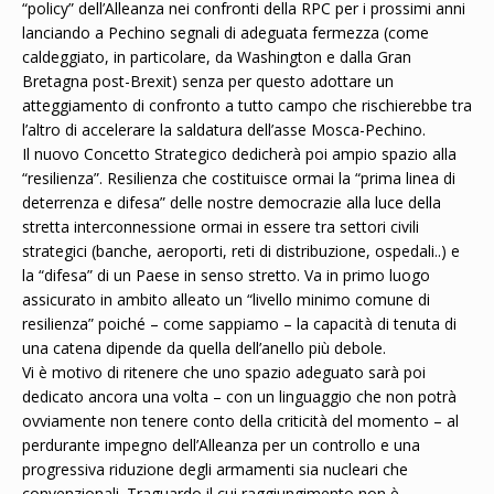
“policy” dell’Alleanza nei confronti della RPC per i prossimi anni
lanciando a Pechino segnali di adeguata fermezza (come
caldeggiato, in particolare, da Washington e dalla Gran
Bretagna post-Brexit) senza per questo adottare un
atteggiamento di confronto a tutto campo che rischierebbe tra
l’altro di accelerare la saldatura dell’asse Mosca-Pechino.
Il nuovo Concetto Strategico dedicherà poi ampio spazio alla
“resilienza”. Resilienza che costituisce ormai la “prima linea di
deterrenza e difesa” delle nostre democrazie alla luce della
stretta interconnessione ormai in essere tra settori civili
strategici (banche, aeroporti, reti di distribuzione, ospedali..) e
la “difesa” di un Paese in senso stretto. Va in primo luogo
assicurato in ambito alleato un “livello minimo comune di
resilienza” poiché – come sappiamo – la capacità di tenuta di
una catena dipende da quella dell’anello più debole.
Vi è motivo di ritenere che uno spazio adeguato sarà poi
dedicato ancora una volta – con un linguaggio che non potrà
ovviamente non tenere conto della criticità del momento – al
perdurante impegno dell’Alleanza per un controllo e una
progressiva riduzione degli armamenti sia nucleari che
convenzionali. Traguardo il cui raggiungimento non è