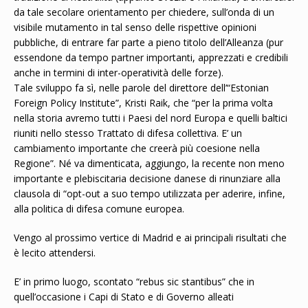
da tale secolare orientamento per chiedere, sull’onda di un
visibile mutamento in tal senso delle rispettive opinioni
pubbliche, di entrare far parte a pieno titolo dell’Alleanza (pur
essendone da tempo partner importanti, apprezzati e credibili
anche in termini di inter-operatività delle forze).
Tale sviluppo fa sì, nelle parole del direttore dell’“Estonian
Foreign Policy Institute”, Kristi Raik, che “per la prima volta
nella storia avremo tutti i Paesi del nord Europa e quelli baltici
riuniti nello stesso Trattato di difesa collettiva. E’ un
cambiamento importante che creerà più coesione nella
Regione”. Né va dimenticata, aggiungo, la recente non meno
importante e plebiscitaria decisione danese di rinunziare alla
clausola di “opt-out a suo tempo utilizzata per aderire, infine,
alla politica di difesa comune europea.
Vengo al prossimo vertice di Madrid e ai principali risultati che
è lecito attendersi.
E’ in primo luogo, scontato “rebus sic stantibus” che in
quell’occasione i Capi di Stato e di Governo alleati