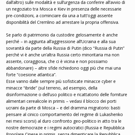
dall’altro) sulle modalità e sull’urgenza da conferire all’avvio di
un negoziato tra Mosca e Kiev in presenza delle necessarie
pre-condizioni, a cominciare da una a tutt’oggi assente
disponibilità del Cremlino ad arrestare la propria offensiva.
Se parlo di patrimonio da custodire gelosamente è anche
perché – in aggiunta all’aggressione all’Ucraina e alla sua
sovranità da parte della Russia di Putin (dico “Russia di Putin”
perché vi è anche un’altra Russia certo minoritaria ma non
assente, coraggiosa, che ci è vicina e non possiamo
abbandonare) – altre sfide richiedono oggi più che mai una
forte “coesione atlantica”.
Esse vanno dalle sempre più sofisticate minacce cyber e
minacce “ibride” (sul terreno, ad esempio, della
disinformazione o dell’uso politico e ricattatorio delle forniture
alimentari cerealicole in primis – vedasi il blocco dei porti
ucraini da parte di Mosca – e del dramma migratorio: basti
pensare al cinico comportamento del regime di Lukashenko
nei mesi scorsi) al duro confronto geo-politico in atto tra le
nostre democrazie e i regimi autocratici (Russia e Repubblica
Popolare Cinese in primis, senza dimenticare la Repubblica