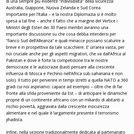
di una sempre più evidente “indivisibilità” della sicurezza:
Australia, Giappone, Nuova Zelanda e Sud Corea.
Importante per l’Italia – e la nostra Diplomazia si è molto
spesa a tal fine – anche il fatto che a margine del Vertice i
Ministri degli Esteri dei 30 Paesi membri avranno una
importante discussione su che cosa debba intendersi per
“fianco Sud dell’Alleanza” e quali minacce possano scaturire a
breve e in prospettiva da tale scacchiere. E’ un’area vasta, per
noi cruciale anche per gli aspetti migratori, che va dall’Africa al
Pakistan e dove è forte la competizione tra le nostre
democrazie e le autocrazie (basti pensare alla crescente
influenza di Mosca e Pechino nell’Africa sub-sahariana e non
solo). Il tutto per pervenire in tempi stretti a quella NATO a 360
gradi cui noi aspiriamo: capace ad esempio – oltre che di far
fronte alla sfida proveniente da Est – di anticipare le dinamiche
proprie di un continente africano con un miliardo di abitanti a
rischio povertà, aggravata dalla crescente insicurezza
alimentare e nel quale è largamente presente il terrorismo
jihadista.
Infine, nella sezione tradizionalmente dedicata al partenariato