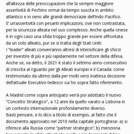
all’altezza delle preoccupazioni che la sempre maggiore
assertività di Pechino ormai da tempo suscita in ambito
atlantico e in seno alle grandi democrazie dell’Indo-Pacifico.
E’ un’assertività con pesanti implicazioni, ove non contrastata,
per la sicurezza alleata nel suo complesso. Anche quella cinese
è in ogni caso una sfida troppo grande per essere affrontata
da un solo alleato, pur se si tratta degli Stati Uniti.
I “leader” alleati converranno altresì di intensificare gli sforzi
per investire di più e più rapidamente nel settore della difesa.
Anche se, va detto, il 2021 è stato il settimo anno consecutivo
di crescita al riguardo per gli Alleati europei e il Canada: come
testimoniato da ultimo dalla per molti versi inattesa decisione
dell’attuale Esecutivo tedesco cui ho sopra fatto riferimento.
A Madrid come sopra anticipato verrà poi adottato il nuovo
“Concetto Strategico”, a 12 anni da quello varato a Lisbona in
un contesto internazionale profondamente diverso.
Basti pensare, e lo dico a titolo di esempio, al fatto che il
documento approvato nel 2010 nella capitale portoghese: a) si
riferisce alla Russia come “partner strategico”; b) menziona