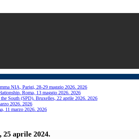
mma NIA, Parigi, 28-29 maggio 2026.
2026
Relationship. Roma, 13 maggio 2026.
2026
 the South (SPD). Bruxelles, 22 aprile 2026.
2026
marzo 2026.
2026
ma, 11 marzo 2026.
2026
 25 aprile 2024.