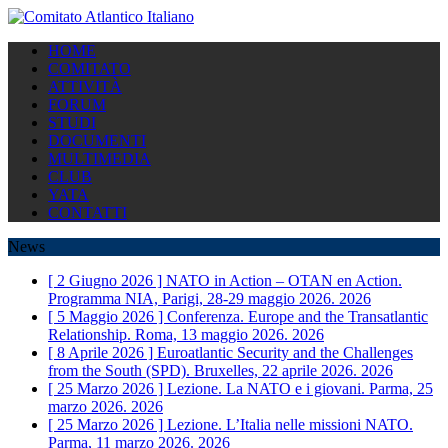
HOME
COMITATO
ATTIVITÀ
FORUM
STUDI
DOCUMENTI
MULTIMEDIA
CLUB
YATA
CONTATTI
News
[ 2 Giugno 2026 ]
NATO in Action – OTAN en Action.
Programma NIA, Parigi, 28-29 maggio 2026.
2026
[ 5 Maggio 2026 ]
Conferenza. Europe and the Transatlantic
Relationship. Roma, 13 maggio 2026.
2026
[ 8 Aprile 2026 ]
Euroatlantic Security and the Challenges
from the South (SPD). Bruxelles, 22 aprile 2026.
2026
[ 25 Marzo 2026 ]
Lezione. La NATO e i giovani. Parma, 25
marzo 2026.
2026
[ 25 Marzo 2026 ]
Lezione. L’Italia nelle missioni NATO.
Parma, 11 marzo 2026.
2026