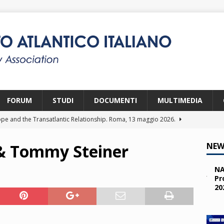
FORUM
STUDI
DOCUMENTI
MULTIMEDIA
pe and the Transatlantic Relationship. Roma, 13 maggio 2026.
 & Tommy Steiner
NEW
ity and the Challenges from the South (SPD). Bruxelles, 22 aprile
NA
Pr
20
 e i giovani. Parma, 25 marzo 2026.
2026
a nelle missioni NATO. Parma, 11 marzo 2026.
2026
 OTAN en Action. Programma NIA, Parigi, 28-29 maggio 2026.