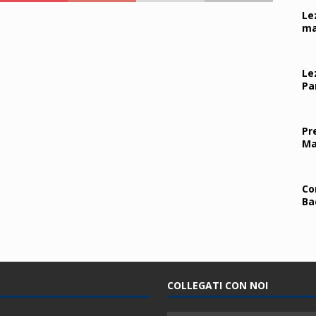
Le
ma
Le
Pa
Pr
Ma
Co
Ba
COLLEGATI CON NOI