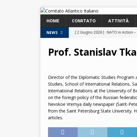
HOME
COMITATO
ATTIVITÀ
[ 2 Giugno 2026 ]
NATO in Action –
NEWS
2026
Prof. Stanislav Tk
[ 5 Maggio 2026 ]
Conferenza. Euro
2026
[ 8 Aprile 2026 ]
Euroatlantic Securi
Director of the Diplomatic Studies Program
Studies, School of International Relations, S
2026.
2026
International Relations at the University of 
[ 25 Marzo 2026 ]
Lezione. La NATO
on the foreign policy of the Russian federati
Nevskoe Vremya daily newspaper (Saint-Pete
[ 25 Marzo 2026 ]
Lezione. L’Italia
from the Saint Petersburg State University.
articles.