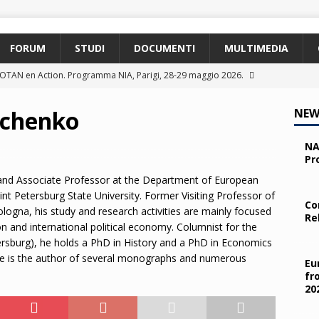
FORUM
STUDI
DOCUMENTI
MULTIMEDIA
 OTAN en Action. Programma NIA, Parigi, 28-29 maggio 2026.
achenko
NEW
pe and the Transatlantic Relationship. Roma, 13 maggio 2026.
NA
Pr
ty and the Challenges from the South (SPD). Bruxelles, 22 aprile
 and Associate Professor at the Department of European
aint Petersburg State University. Former Visiting Professor of
Co
Bologna, his study and research activities are mainly focused
Re
 e i giovani. Parma, 25 marzo 2026.
2026
on and international political economy. Columnist for the
rsburg), he holds a PhD in History and a PhD in Economics
 nelle missioni NATO. Parma, 11 marzo 2026.
2026
 He is the author of several monographs and numerous
Eu
fr
20