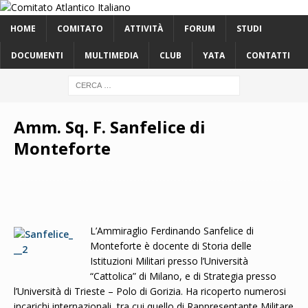
HOME
COMITATO
ATTIVITÀ
FORUM
STUDI
DOCUMENTI
MULTIMEDIA
CLUB
YATA
CONTATTI
Amm. Sq. F. Sanfelice di
Monteforte
L’Ammiraglio Ferdinando Sanfelice di
Monteforte è docente di Storia delle
Istituzioni Militari presso l’Università
“Cattolica” di Milano, e di Strategia presso
l’Università di Trieste – Polo di Gorizia. Ha ricoperto numerosi
incarichi internazionali, tra cui quello di Rappresentante Militare