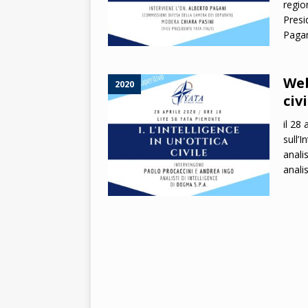
regio
Presi
2026
Paga
Web
2020
civi
il 28
sull’I
analis
anali