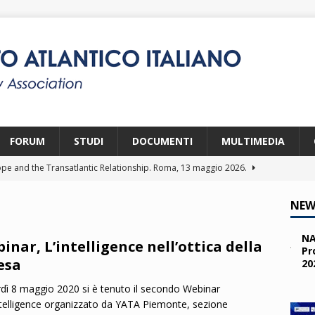
FORUM
STUDI
DOCUMENTI
MULTIMEDIA
pe and the Transatlantic Relationship. Roma, 13 maggio 2026.
NEW
ity and the Challenges from the South (SPD). Bruxelles, 22 aprile
NA
inar, L’intelligence nell’ottica della
Pr
esa
20
 e i giovani. Parma, 25 marzo 2026.
2026
a nelle missioni NATO. Parma, 11 marzo 2026.
2026
dì 8 maggio 2020 si è tenuto il secondo Webinar
intelligence organizzato da YATA Piemonte, sezione
 OTAN en Action. Programma NIA, Parigi, 28-29 maggio 2026.