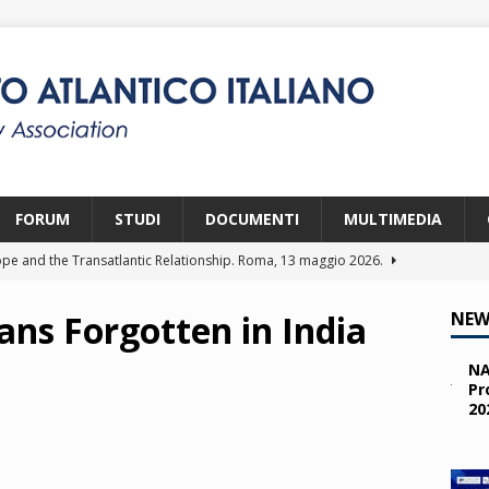
FORUM
STUDI
DOCUMENTI
MULTIMEDIA
pe and the Transatlantic Relationship. Roma, 13 maggio 2026.
ans Forgotten in India
NEW
ity and the Challenges from the South (SPD). Bruxelles, 22 aprile
NA
Pr
20
 e i giovani. Parma, 25 marzo 2026.
2026
a nelle missioni NATO. Parma, 11 marzo 2026.
2026
 OTAN en Action. Programma NIA, Parigi, 28-29 maggio 2026.