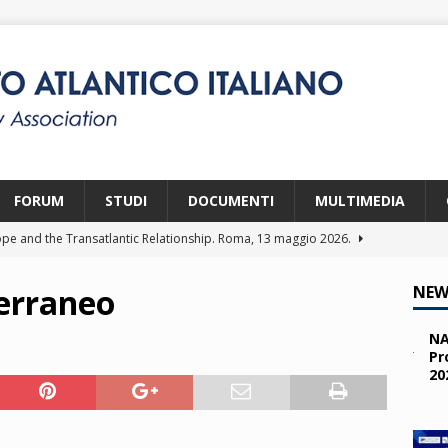
FORUM
STUDI
DOCUMENTI
MULTIMEDIA
pe and the Transatlantic Relationship. Roma, 13 maggio 2026.
terraneo
NEW
ity and the Challenges from the South (SPD). Bruxelles, 22 aprile
NA
Pr
20
 e i giovani. Parma, 25 marzo 2026.
2026
a nelle missioni NATO. Parma, 11 marzo 2026.
2026
 OTAN en Action. Programma NIA, Parigi, 28-29 maggio 2026.