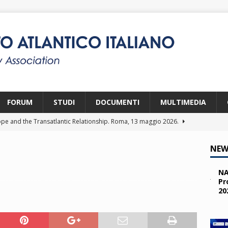
FORUM
STUDI
DOCUMENTI
MULTIMEDIA
pe and the Transatlantic Relationship. Roma, 13 maggio 2026.
NEW
ity and the Challenges from the South (SPD). Bruxelles, 22 aprile
NA
Pr
20
 e i giovani. Parma, 25 marzo 2026.
2026
a nelle missioni NATO. Parma, 11 marzo 2026.
2026
 OTAN en Action. Programma NIA, Parigi, 28-29 maggio 2026.