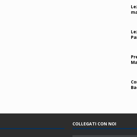
Le
ma
Le
Pa
Pr
Ma
Co
Ba
COLLEGATI CON NOI