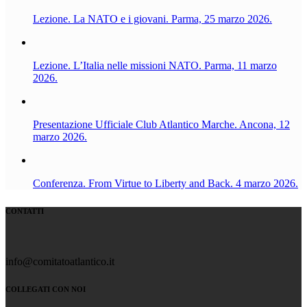
Lezione. La NATO e i giovani. Parma, 25 marzo 2026.
Lezione. L’Italia nelle missioni NATO. Parma, 11 marzo
2026.
Presentazione Ufficiale Club Atlantico Marche. Ancona, 12
marzo 2026.
Conferenza. From Virtue to Liberty and Back. 4 marzo 2026.
CONTATTI
info@comitatoatlantico.it
COLLEGATI CON NOI