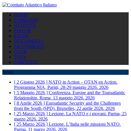
HOME
COMITATO
ATTIVITÀ
FORUM
STUDI
DOCUMENTI
MULTIMEDIA
CLUB
YATA
CONTATTI
News
[ 2 Giugno 2026 ]
NATO in Action – OTAN en Action.
Programma NIA, Parigi, 28-29 maggio 2026.
2026
[ 5 Maggio 2026 ]
Conferenza. Europe and the Transatlantic
Relationship. Roma, 13 maggio 2026.
2026
[ 8 Aprile 2026 ]
Euroatlantic Security and the Challenges
from the South (SPD). Bruxelles, 22 aprile 2026.
2026
[ 25 Marzo 2026 ]
Lezione. La NATO e i giovani. Parma, 25
marzo 2026.
2026
[ 25 Marzo 2026 ]
Lezione. L’Italia nelle missioni NATO.
Parma, 11 marzo 2026.
2026