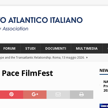
FORUM
STUDI
DOCUMENTI
MULTIMEDIA
pe and the Transatlantic Relationship. Roma, 13 maggio 2026.
 Pace FilmFest
NEW
ity and the Challenges from the South (SPD). Bruxelles, 22 aprile
NA
Pr
20
 e i giovani. Parma, 25 marzo 2026.
2026
a nelle missioni NATO. Parma, 11 marzo 2026.
2026
 OTAN en Action. Programma NIA, Parigi, 28-29 maggio 2026.