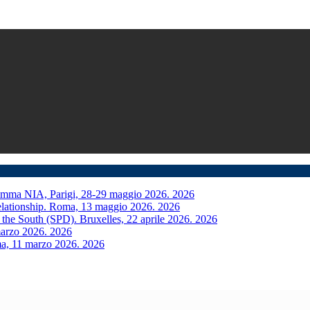
mma NIA, Parigi, 28-29 maggio 2026.
2026
Relationship. Roma, 13 maggio 2026.
2026
 the South (SPD). Bruxelles, 22 aprile 2026.
2026
marzo 2026.
2026
ma, 11 marzo 2026.
2026