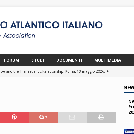
FORUM
STUDI
DOCUMENTI
MULTIMEDIA
pe and the Transatlantic Relationship. Roma, 13 maggio 2026.
NEW
ity and the Challenges from the South (SPD). Bruxelles, 22 aprile
NA
Pr
20
 e i giovani. Parma, 25 marzo 2026.
2026
a nelle missioni NATO. Parma, 11 marzo 2026.
2026
 OTAN en Action. Programma NIA, Parigi, 28-29 maggio 2026.