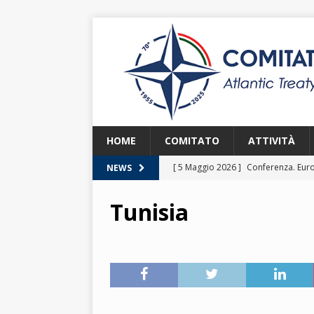
HOME
COMITATO
ATTIVITÀ
[ 5 Maggio 2026 ]
Conferenza. Euro
NEWS
2026
Tunisia
[ 8 Aprile 2026 ]
Euroatlantic Secur
2026.
2026
[ 25 Marzo 2026 ]
Lezione. La NATO
[ 25 Marzo 2026 ]
Lezione. L’Itali
[ 2 Giugno 2026 ]
NATO in Action –