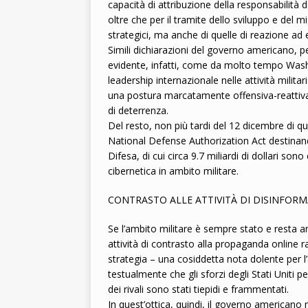
capacità di attribuzione della responsabilità 
oltre che per il tramite dello sviluppo e del 
strategici, ma anche di quelle di reazione ad e
Simili dichiarazioni del governo americano,
evidente, infatti, come da molto tempo Washi
leadership internazionale nelle attività milit
una postura marcatamente offensiva-reattiva, u
di deterrenza.
Del resto, non più tardi del 12 dicembre di q
National Defense Authorization Act destinando 
Difesa, di cui circa 9.7 miliardi di dollari s
cibernetica in ambito militare.
CONTRASTO ALLE ATTIVITÀ DI DISINFOR
Se l’ambito militare è sempre stato e resta anc
attività di contrasto alla propaganda online
strategia – una cosiddetta nota dolente per 
testualmente che gli sforzi degli Stati Uniti 
dei rivali sono stati tiepidi e frammentati.
In quest’ottica, quindi, il governo americano