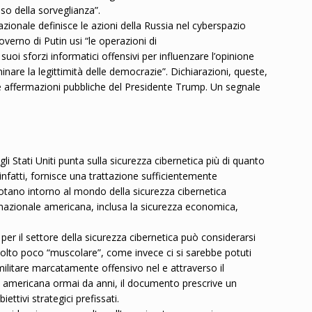
uso della sorveglianza”.
zionale definisce le azioni della Russia nel cyberspazio
verno di Putin usi “le operazioni di
i sforzi informatici offensivi per influenzare l’opinione
minare la legittimità delle democrazie”. Dichiarazioni, queste,
e affermazioni pubbliche del Presidente Trump. Un segnale
i Stati Uniti punta sulla sicurezza cibernetica più di quanto
infatti, fornisce una trattazione sufficientemente
otano intorno al mondo della sicurezza cibernetica
nazionale americana, inclusa la sicurezza economica,
er il settore della sicurezza cibernetica può considerarsi
molto poco “muscolare”, come invece ci si sarebbe potuti
militare marcatamente offensivo nel e attraverso il
a americana ormai da anni, il documento prescrive un
ettivi strategici prefissati.