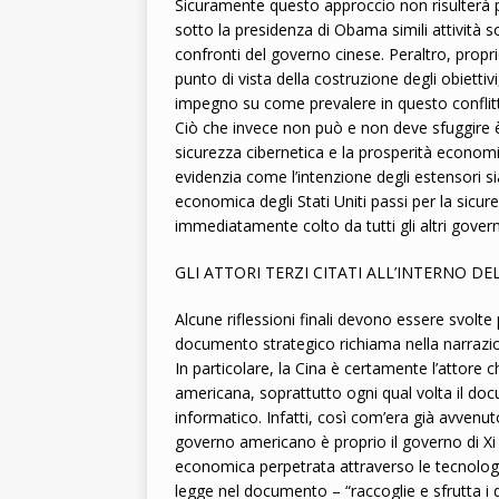
Sicuramente questo approccio non risulterà p
sotto la presidenza di Obama simili attività s
confronti del governo cinese. Peraltro, propri
punto di vista della costruzione degli obiett
impegno su come prevalere in questo conflitt
Ciò che invece non può e non deve sfuggire è 
sicurezza cibernetica e la prosperità economic
evidenzia come l’intenzione degli estensori s
economica degli Stati Uniti passi per la sicu
immediatamente colto da tutti gli altri govern
GLI ATTORI TERZI CITATI ALL’INTERNO 
Alcune riflessioni finali devono essere svolte p
documento strategico richiama nella narrazion
In particolare, la Cina è certamente l’attore 
americana, soprattutto ogni qual volta il do
informatico. Infatti, così com’era già avvenut
governo americano è proprio il governo di Xi J
economica perpetrata attraverso le tecnologie
legge nel documento – “raccoglie e sfrutta i d