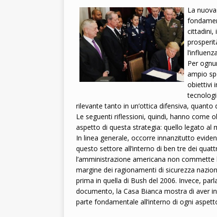
La nuova 
2026
fondament
cittadini,
prosperit
l’influen
Per ognun
ampio spet
obiettivi 
tecnolog
rilevante tanto in un’ottica difensiva, quanto
Le seguenti riflessioni, quindi, hanno come o
aspetto di questa strategia: quello legato al 
In linea generale, occorre innanzitutto evid
questo settore all’interno di ben tre dei quattro 
l’amministrazione americana non commette l’er
margine dei ragionamenti di sicurezza nazio
prima in quella di Bush del 2006. Invece, parla
documento, la Casa Bianca mostra di aver i
parte fondamentale all’interno di ogni aspett