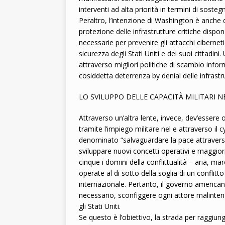
interventi ad alta priorità in termini di sosteg
Peraltro, l’intenzione di Washington è anche qu
protezione delle infrastrutture critiche dispon
necessarie per prevenire gli attacchi cibern
sicurezza degli Stati Uniti e dei suoi cittadi
attraverso migliori politiche di scambio inform
cosiddetta deterrenza by denial delle infrastru
LO SVILUPPO DELLE CAPACITÀ MILITARI N
Attraverso un’altra lente, invece, dev’essere
tramite l’impiego militare nel e attraverso il
denominato “salvaguardare la pace attraverso l
sviluppare nuovi concetti operativi e maggiori
cinque i domini della conflittualità – aria, ma
operate al di sotto della soglia di un conflitto
internazionale. Pertanto, il governo american
necessario, sconfiggere ogni attore malintenz
gli Stati Uniti.
Se questo è l’obiettivo, la strada per raggiun