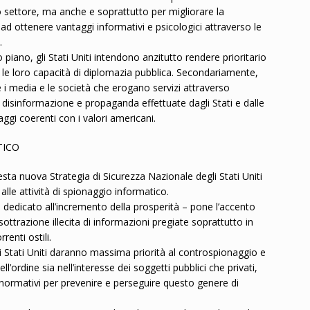
o settore, ma anche e soprattutto per migliorare la
d ottenere vantaggi informativi e psicologici attraverso le
.
iano, gli Stati Uniti intendono anzitutto rendere prioritario
le loro capacità di diplomazia pubblica. Secondariamente,
e i media e le società che erogano servizi attraverso
i disinformazione e propaganda effettuate dagli Stati e dalle
ggi coerenti con i valori americani.
TICO
sta nuova Strategia di Sicurezza Nazionale degli Stati Uniti
alle attività di spionaggio informatico.
 – dedicato all’incremento della prosperità – pone l’accento
sottrazione illecita di informazioni pregiate soprattutto in
enti ostili.
, gli Stati Uniti daranno massima priorità al controspionaggio e
ll’ordine sia nell’interesse dei soggetti pubblici che privati,
normativi per prevenire e perseguire questo genere di