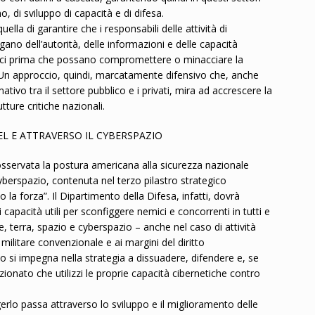
no, di sviluppo di capacità e di difesa.
ella di garantire che i responsabili delle attività di
gano dell’autorità, delle informazioni e delle capacità
etici prima che possano compromettere o minacciare la
ni. Un approccio, quindi, marcatamente difensivo che, anche
ativo tra il settore pubblico e i privati, mira ad accrescere la
tture critiche nazionali.
EL E ATTRAVERSO IL CYBERSPAZIO
 osservata la postura americana alla sicurezza nazionale
 cyberspazio, contenuta nel terzo pilastro strategico
a forza”. Il Dipartimento della Difesa, infatti, dovrà
 capacità utili per sconfiggere nemici e concorrenti in tutti e
re, terra, spazio e cyberspazio – anche nel caso di attività
 militare convenzionale e ai margini del diritto
o si impegna nella strategia a dissuadere, difendere e, se
ionato che utilizzi le proprie capacità cibernetiche contro
gerlo passa attraverso lo sviluppo e il miglioramento delle