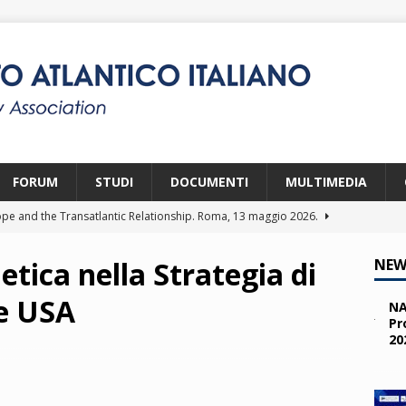
FORUM
STUDI
DOCUMENTI
MULTIMEDIA
pe and the Transatlantic Relationship. Roma, 13 maggio 2026.
etica nella Strategia di
NEW
ity and the Challenges from the South (SPD). Bruxelles, 22 aprile
le USA
NA
Pr
20
 e i giovani. Parma, 25 marzo 2026.
2026
a nelle missioni NATO. Parma, 11 marzo 2026.
2026
 OTAN en Action. Programma NIA, Parigi, 28-29 maggio 2026.