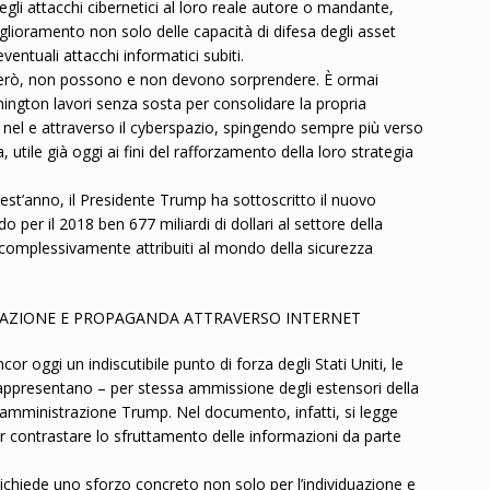
degli attacchi cibernetici al loro reale autore o mandante,
miglioramento non solo delle capacità di difesa degli asset
ventuali attacchi informatici subiti.
 però, non possono e non devono sorprendere. È ormai
ngton lavori senza sosta per consolidare la propria
ari nel e attraverso il cyberspazio, spingendo sempre più verso
tile già oggi ai fini del rafforzamento della loro strategia
uest’anno, il Presidente Trump ha sottoscritto il nuovo
per il 2018 ben 677 miliardi di dollari al settore della
ono complessivamente attribuiti al mondo della sicurezza
MAZIONE E PROPAGANDA ATTRAVERSO INTERNET
or oggi un indiscutibile punto di forza degli Stati Uniti, le
 rappresentano – per stessa ammissione degli estensori della
l’amministrazione Trump. Nel documento, infatti, si legge
per contrastare lo sfruttamento delle informazioni da parte
 richiede uno sforzo concreto non solo per l’individuazione e