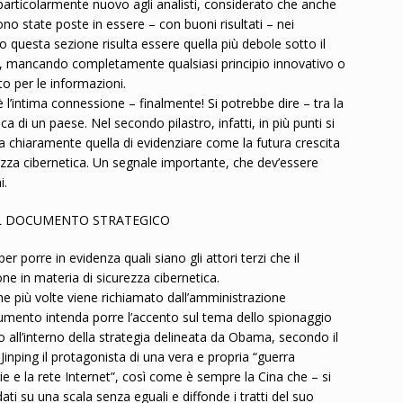
articolarmente nuovo agli analisti, considerato che anche
ono state poste in essere – con buoni risultati – nei
o questa sezione risulta essere quella più debole sotto il
ivi, mancando completamente qualsiasi principio innovativo o
o per le informazioni.
l’intima connessione – finalmente! Si potrebbe dire – tra la
a di un paese. Nel secondo pilastro, infatti, in più punti si
ia chiaramente quella di evidenziare come la futura crescita
rezza cibernetica. Un segnale importante, che dev’essere
i.
DEL DOCUMENTO STRATEGICO
er porre in evidenza quali siano gli attori terzi che il
e in materia di sicurezza cibernetica.
che più volte viene richiamato dall’amministrazione
cumento intenda porre l’accento sul tema dello spionaggio
o all’interno della strategia delineata da Obama, secondo il
inping il protagonista di una vera e propria “guerra
 e la rete Internet”, così come è sempre la Cina che – si
ati su una scala senza eguali e diffonde i tratti del suo