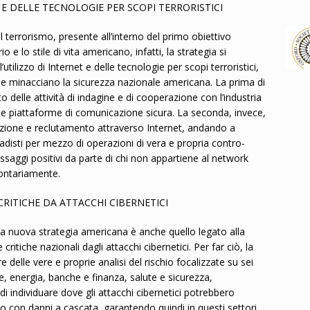
 E DELLE TECNOLOGIE PER SCOPI TERRORISTICI
 terrorismo, presente all’interno del primo obiettivo
rio e lo stile di vita americano, infatti, la strategia si
’utilizzo di Internet e delle tecnologie per scopi terroristici,
e minacciano la sicurezza nazionale americana. La prima di
delle attività di indagine e di cooperazione con l’industria
delle piattaforme di comunicazione sicura. La seconda, invece,
izzazione e reclutamento attraverso Internet, andando a
adisti per mezzo di operazioni di vera e propria contro-
saggi positivi da parte di chi non appartiene al network
lontariamente.
RITICHE DA ATTACCHI CIBERNETICI
ella nuova strategia americana è anche quello legato alla
 critiche nazionali dagli attacchi cibernetici. Per far ciò, la
 delle vere e proprie analisi del rischio focalizzate su sei
le, energia, banche e finanza, salute e sicurezza,
i individuare dove gli attacchi cibernetici potrebbero
 con danni a cascata, garantendo quindi in questi settori