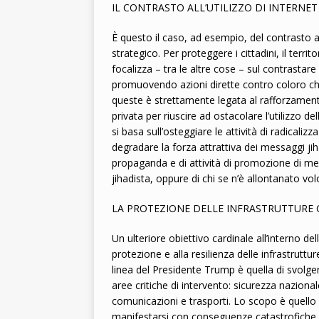
IL CONTRASTO ALL’UTILIZZO DI INTERNET
È questo il caso, ad esempio, del contrasto al
strategico. Per proteggere i cittadini, il territo
focalizza – tra le altre cose – sul contrastare l
promuovendo azioni dirette contro coloro ch
queste è strettamente legata al rafforzamento 
privata per riuscire ad ostacolare l’utilizzo 
si basa sull’osteggiare le attività di radical
degradare la forza attrattiva dei messaggi jih
propaganda e di attività di promozione di mes
jihadista, oppure di chi se n’è allontanato vo
LA PROTEZIONE DELLE INFRASTRUTTURE C
Un ulteriore obiettivo cardinale all’interno d
protezione e alla resilienza delle infrastrutture
linea del Presidente Trump è quella di svolgere
aree critiche di intervento: sicurezza naziona
comunicazioni e trasporti. Lo scopo è quello d
manifestarsi con conseguenze catastrofiche o