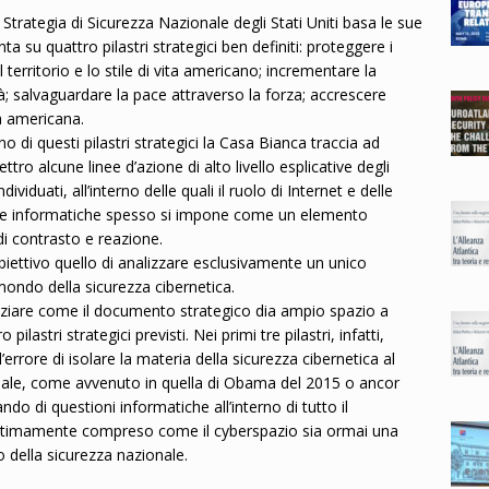
Strategia di Sicurezza Nazionale degli Stati Uniti basa le sue
a su quattro pilastri strategici ben definiti: proteggere i
 il territorio e lo stile di vita americano; incrementare la
à; salvaguardare la pace attraverso la forza; accrescere
za americana.
o di questi pilastri strategici la Casa Bianca traccia ad
tro alcune linee d’azione di alto livello esplicative degli
individuati, all’interno delle quali il ruolo di Internet e delle
ie informatiche spesso si impone come un elemento
 di contrasto e reazione.
biettivo quello di analizzare esclusivamente un unico
mondo della sicurezza cibernetica.
enziare come il documento strategico dia ampio spazio a
pilastri strategici previsti. Nei primi tre pilastri, infatti,
rore di isolare la materia della sicurezza cibernetica al
nale, come avvenuto in quella di Obama del 2015 o ancor
ndo di questioni informatiche all’interno di tutto il
ntimamente compreso come il cyberspazio sia ormai una
o della sicurezza nazionale.