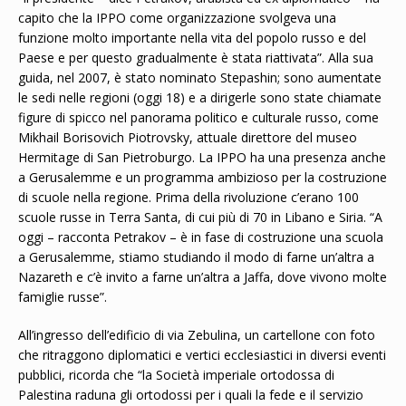
capito che la IPPO come organizzazione svolgeva una
funzione molto importante nella vita del popolo russo e del
Paese e per questo gradualmente è stata riattivata”. Alla sua
guida, nel 2007, è stato nominato Stepashin; sono aumentate
le sedi nelle regioni (oggi 18) e a dirigerle sono state chiamate
figure di spicco nel panorama politico e culturale russo, come
Mikhail Borisovich Piotrovsky, attuale direttore del museo
Hermitage di San Pietroburgo. La IPPO ha una presenza anche
a Gerusalemme e un programma ambizioso per la costruzione
di scuole nella regione. Prima della rivoluzione c’erano 100
scuole russe in Terra Santa, di cui più di 70 in Libano e Siria. “A
oggi – racconta Petrakov – è in fase di costruzione una scuola
a Gerusalemme, stiamo studiando il modo di farne un’altra a
Nazareth e c’è invito a farne un’altra a Jaffa, dove vivono molte
famiglie russe”.
All’ingresso dell’edificio di via Zebulina, un cartellone con foto
che ritraggono diplomatici e vertici ecclesiastici in diversi eventi
pubblici, ricorda che “la Società imperiale ortodossa di
Palestina raduna gli ortodossi per i quali la fede e il servizio