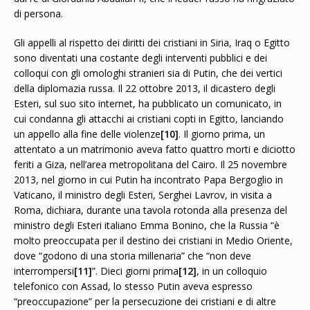
di persona.
Gli appelli al rispetto dei diritti dei cristiani in Siria, Iraq o Egitto
sono diventati una costante degli interventi pubblici e dei
colloqui con gli omologhi stranieri sia di Putin, che dei vertici
della diplomazia russa. Il 22 ottobre 2013, il dicastero degli
Esteri, sul suo sito internet, ha pubblicato un comunicato, in
cui condanna gli attacchi ai cristiani copti in Egitto, lanciando
un appello alla fine delle violenze
[10]
. Il giorno prima, un
attentato a un matrimonio aveva fatto quattro morti e diciotto
feriti a Giza, nell’area metropolitana del Cairo. Il 25 novembre
2013, nel giorno in cui Putin ha incontrato Papa Bergoglio in
Vaticano, il ministro degli Esteri, Serghei Lavrov, in visita a
Roma, dichiara, durante una tavola rotonda alla presenza del
ministro degli Esteri italiano Emma Bonino, che la Russia “è
molto preoccupata per il destino dei cristiani in Medio Oriente,
dove “godono di una storia millenaria” che “non deve
interrompersi
[11]
”. Dieci giorni prima
[12]
, in un colloquio
telefonico con Assad, lo stesso Putin aveva espresso
“preoccupazione” per la persecuzione dei cristiani e di altre