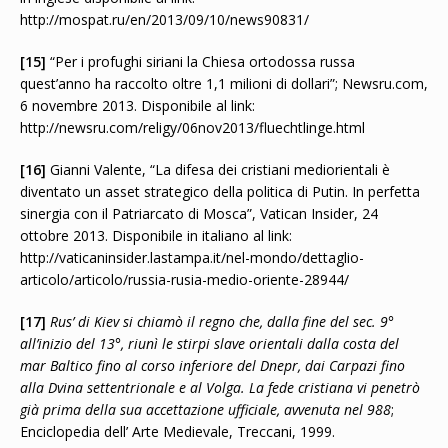
http://mospat.ru/en/2013/09/10/news90831/
[15]
“Per i profughi siriani la Chiesa ortodossa russa
quest’anno ha raccolto oltre 1,1 milioni di dollari”; Newsru.com,
6 novembre 2013. Disponibile al link:
http://newsru.com/religy/06nov2013/fluechtlinge.html
[16]
Gianni Valente, “La difesa dei cristiani mediorientali è
diventato un asset strategico della politica di Putin. In perfetta
sinergia con il Patriarcato di Mosca”, Vatican Insider, 24
ottobre 2013. Disponibile in italiano al link:
http://vaticaninsider.lastampa.it/nel-mondo/dettaglio-
articolo/articolo/russia-rusia-medio-oriente-28944/
[17]
Rus’ di Kiev si chiamò il regno che, dalla fine del sec. 9°
all’inizio del 13°, riunì le stirpi slave orientali dalla costa del
mar Baltico fino al corso inferiore del Dnepr, dai Carpazi fino
alla Dvina settentrionale e al Volga. La fede cristiana vi penetrò
già prima della sua accettazione ufficiale, avvenuta nel 988
;
Enciclopedia dell’ Arte Medievale, Treccani, 1999.