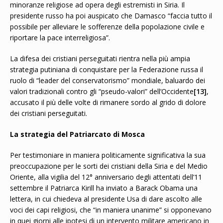
minoranze religiose ad opera degli estremisti in Siria. Il
presidente russo ha poi auspicato che Damasco “faccia tutto il
possibile per alleviare le sofferenze della popolazione civile e
riportare la pace interreligiosa”.
La difesa dei cristiani perseguitati rientra nella più ampia
strategia putiniana di conquistare per la Federazione russa il
ruolo di “leader del conservatorismo” mondiale, baluardo dei
valori tradizionali contro gli “pseudo-valori” dell’Occidente
[13]
,
accusato il più delle volte di rimanere sordo al grido di dolore
dei cristiani perseguitati.
La strategia del Patriarcato di Mosca
Per testimoniare in maniera politicamente significativa la sua
preoccupazione per le sorti dei cristiani della Siria e del Medio
Oriente, alla vigilia del 12° anniversario degli attentati dell’11
settembre il Patriarca Kirill ha inviato a Barack Obama una
lettera, in cui chiedeva al presidente Usa di dare ascolto alle
voci dei capi religiosi, che “in maniera unanime” si opponevano
in quei giorni alle ipotesi di un intervento militare americano in