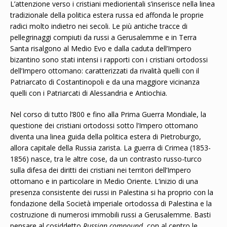
L’attenzione verso i cristiani mediorientali s’inserisce nella linea
tradizionale della politica estera russa ed affonda le proprie
radici molto indietro nei secoli. Le più antiche tracce di
pellegrinaggi compiuti da russi a Gerusalemme e in Terra
Santa risalgono al Medio Evo e dalla caduta dell’Impero
bizantino sono stati intensi i rapporti con i cristiani ortodossi
dell’Impero ottomano: caratterizzati da rivalità quelli con il
Patriarcato di Costantinopoli e da una maggiore vicinanza
quelli con i Patriarcati di Alessandria e Antiochia.
Nel corso di tutto l’800 e fino alla Prima Guerra Mondiale, la
questione dei cristiani ortodossi sotto l’Impero ottomano
diventa una linea guida della politica estera di Pietroburgo,
allora capitale della Russia zarista. La guerra di Crimea (1853-
1856) nasce, tra le altre cose, da un contrasto russo-turco
sulla difesa dei diritti dei cristiani nei territori dell’Impero
ottomano e in particolare in Medio Oriente. L’inizio di una
presenza consistente dei russi in Palestina si ha proprio con la
fondazione della Società imperiale ortodossa di Palestina e la
costruzione di numerosi immobili russi a Gerusalemme. Basti
pensare al cosiddetto
Russian compound
, con al centro le