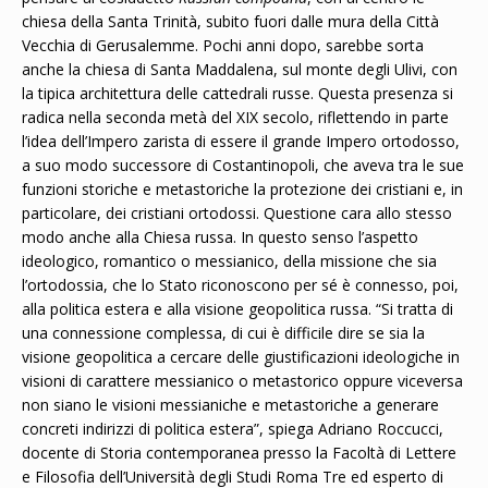
chiesa della Santa Trinità, subito fuori dalle mura della Città
Vecchia di Gerusalemme. Pochi anni dopo, sarebbe sorta
anche la chiesa di Santa Maddalena, sul monte degli Ulivi, con
la tipica architettura delle cattedrali russe. Questa presenza si
radica nella seconda metà del XIX secolo, riflettendo in parte
l’idea dell’Impero zarista di essere il grande Impero ortodosso,
a suo modo successore di Costantinopoli, che aveva tra le sue
funzioni storiche e metastoriche la protezione dei cristiani e, in
particolare, dei cristiani ortodossi. Questione cara allo stesso
modo anche alla Chiesa russa. In questo senso l’aspetto
ideologico, romantico o messianico, della missione che sia
l’ortodossia, che lo Stato riconoscono per sé è connesso, poi,
alla politica estera e alla visione geopolitica russa. “Si tratta di
una connessione complessa, di cui è difficile dire se sia la
visione geopolitica a cercare delle giustificazioni ideologiche in
visioni di carattere messianico o metastorico oppure viceversa
non siano le visioni messianiche e metastoriche a generare
concreti indirizzi di politica estera”, spiega Adriano Roccucci,
docente di Storia contemporanea presso la Facoltà di Lettere
e Filosofia dell’Università degli Studi Roma Tre ed esperto di