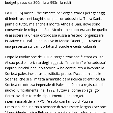
budget passo da 300mila a 995mila rubli.
La IPPO
[5]
nasce ufficialmente per organizzare i pellegrinaggi
di fedeli russi nei luoghi sacri per l’ortodossia: la Terra Santa
prima di tutto, ma anche il monte Athos e Bari, dove sono
conservate le reliquie di San Nicola. Lo scopo era anche quello
di assistere la Chiesa ortodossa russa all’estero, organizzare
iniziative culturali ed educative in Medio Oriente, attraverso
una presenza sul campo fatta di scuole e centri culturali.
Dopo la rivoluzione del 1917, l’organizzazione è stata chiusa.
Al suo posto – privata degli aggettivi “imperiale” e “ortodossa”
impronunciabili per i bolscevichi – ha continuato a lavorare la
Società palestinese russa, istituita presso l’Accademie delle
Scienze, che si è limitata all’ambito della ricerca scientifica. La
Società ortodossa imperiale di Palestina è stata registrata di
nuovo, ufficialmente, nel 1992. Tuttavia, come spiega Igor
Petrakov, direttore del dipartimento per i progetti
internazionali della IPPO, “è solo con l’arrivo di Putin al
Cremlino, che s’inizia a pensare di rivitalizzare l’organizzazione”.
“Il presidente – dice Petrakov, arabista ed ex diplomatico – ha