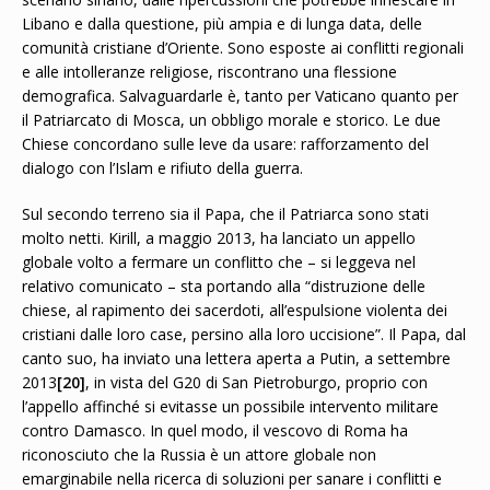
Libano e dalla questione, più ampia e di lunga data, delle
comunità cristiane d’Oriente. Sono esposte ai conflitti regionali
e alle intolleranze religiose, riscontrano una flessione
demografica. Salvaguardarle è, tanto per Vaticano quanto per
il Patriarcato di Mosca, un obbligo morale e storico. Le due
Chiese concordano sulle leve da usare: rafforzamento del
dialogo con l’Islam e rifiuto della guerra.
Sul secondo terreno sia il Papa, che il Patriarca sono stati
molto netti. Kirill, a maggio 2013, ha lanciato un appello
globale volto a fermare un conflitto che – si leggeva nel
relativo comunicato – sta portando alla “distruzione delle
chiese, al rapimento dei sacerdoti, all’espulsione violenta dei
cristiani dalle loro case, persino alla loro uccisione”. Il Papa, dal
canto suo, ha inviato una lettera aperta a Putin, a settembre
2013
[20]
, in vista del G20 di San Pietroburgo, proprio con
l’appello affinché si evitasse un possibile intervento militare
contro Damasco. In quel modo, il vescovo di Roma ha
riconosciuto che la Russia è un attore globale non
emarginabile nella ricerca di soluzioni per sanare i conflitti e