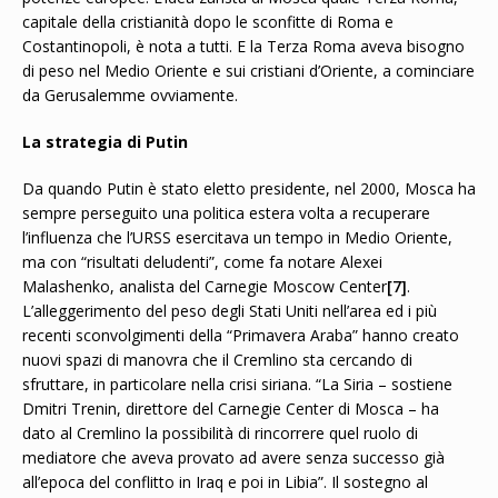
capitale della cristianità dopo le sconfitte di Roma e
Costantinopoli, è nota a tutti. E la Terza Roma aveva bisogno
di peso nel Medio Oriente e sui cristiani d’Oriente, a cominciare
da Gerusalemme ovviamente.
La strategia di Putin
Da quando Putin è stato eletto presidente, nel 2000, Mosca ha
sempre perseguito una politica estera volta a recuperare
l’influenza che l’URSS esercitava un tempo in Medio Oriente,
ma con “risultati deludenti”, come fa notare Alexei
Malashenko, analista del Carnegie Moscow Center
[7]
.
L’alleggerimento del peso degli Stati Uniti nell’area ed i più
recenti sconvolgimenti della “Primavera Araba” hanno creato
nuovi spazi di manovra che il Cremlino sta cercando di
sfruttare, in particolare nella crisi siriana. “La Siria – sostiene
Dmitri Trenin, direttore del Carnegie Center di Mosca – ha
dato al Cremlino la possibilità di rincorrere quel ruolo di
mediatore che aveva provato ad avere senza successo già
all’epoca del conflitto in Iraq e poi in Libia”. Il sostegno al