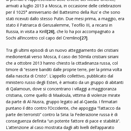
arrivati a luglio 2013 a Mosca, in occasione delle celebrazioni
per il 1025° anniversario del Battesimo della Rus’ e che sono
stati ricevuti dallo stesso Putin. Due mesi prima, a maggio, era
stato il Patriarca di Gerusalemme, Teofilo III, a recarsi in
Russia, in visita a Kirill
[26]
, che lo ha poi accompagnato a
Sochi all’incontro col capo del Cremlino
[27]
.
Tra gli ultimi episodi di un nuovo atteggiamento dei cristiani
mediorientali verso Mosca, il caso dei 50mila cristiani siriani
che a ottobre 2013 hanno chiesto la cittadinanza russa, col
timore di “essere banditi dalle proprie terre, per la prima volta
dalla nascita di Cristo”. L’appello collettivo, pubblicato dal
ministero russo degli Esteri, è arrivato da un gruppo di abitanti
di Qalamoun, dove si concentrano i villaggi a maggioranza
cristiana, come quello di Maaloula, vittima di violenze mirate
da parte di Al-Nusra, gruppo legato ad al-Qaeda. I firmatari
puntano il dito contro l’Occidente, che appoggia “l’attacco da
parte dei terroristi” contro la Siria: la Federazione russa è di
conseguenza definita “un potente fattore di pace e stabilità”.
L’attenzione al caso mostrata dagli alti livelli dell’apparato