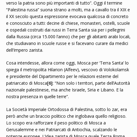
verso la patria sono più importanti di tutto”. Oggi il termine
“Palestina russa” suona strano a molti, ma a cavallo tra il XIX e
il XX secolo questa espressione evocava qualcosa di concreto
e conosciuto a tutti: decine di chiese, monasteri, ostelli, scuole
e ospedali costruiti dai russi in Terra Santa sia per i pellegrini
dalla Russia (circa 15.000 l’anno) che per gli abitanti arabi locali,
che studiavano in scuole russe e si facevano curare da medici
dell’Impero zarista.
Cosa intendesse, allora come oggi, Mosca per ‘Terra Santa’ lo
spiega il metropolita Hilarion (Alfeev), vescovo di Volokolamsk
e presidente del Dipartimento per le relazioni esterne del
patriarcato di Mosca
[6]
: “Non solo i territori, parte dell’Autorità
nazionale palestinese, ma anche Israele, Siria e Libano. E la
nostra presenza in quelle terre”.
La Società Imperiale Ortodossa di Palestina, sotto lo zar, era
però anche un braccio politico che inglobava quello religioso.
Lo scopo era rafforzare il peso politico di Mosca a
Gerusalemme e nei Patriarcati di Antiochia, scalzando le
potenze europee. L’idea zarista di Mosca quale Terza Roma,