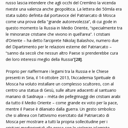
russo lascia intendere che agli occhi del Cremlino la vicenda
riveste una valenza anche geopolitica. La lettera dei 50mila era
stata subito definita dal portavoce del Patriarcato di Mosca
come una prova della “grande autorevolezza”, di cui gode in
questo momento la Russia in Medio Oriente, “specialmente tra
le minoranze cristiane che vivono in quell’area”. I cristiani
d’Oriente – ha detto l’arciprete Nikolaj Balashov, numero due
del Dipartimento per le relazioni esterne del Patriarcato –
“sanno da secoli che nessun altro Paese si prenderebbe cura
dei loro interessi meglio della Russia”
[28]
.
Proprio per riaffermare i legami tra la Russia e le Chiese
presenti in Siria, il 14 ottobre 2013, l’Accademia Spirituale di
Mosca ha voluto installare un complesso scultoreo, con al
centro una statua di Gesù, sulle alture adiacenti al santuario
mariano di Saidnaya – mèta dei pellegrinaggi dei cristiani arabi
da tutto il Medio Oriente – come grande ex voto per la pace,
mentre il Paese è dilaniato dalla guerra. Un gesto simbolico
che si allinea con l’attivismo esercitato dal Patriarcato di
Mosca per mostrare a tutti la propria sollecitudine per i
cristiani mediorientali alle prese con le violenze islamiste.