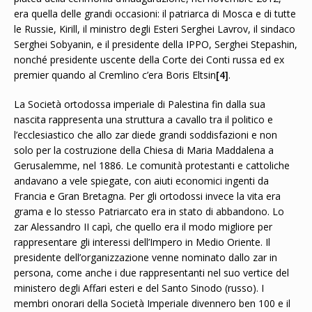
era quella delle grandi occasioni: il patriarca di Mosca e di tutte
le Russie, Kirill, il ministro degli Esteri Serghei Lavrov, il sindaco
Serghei Sobyanin, e il presidente della IPPO, Serghei Stepashin,
nonché presidente uscente della Corte dei Conti russa ed ex
premier quando al Cremlino c’era Boris Eltsin
[4]
.
La Società ortodossa imperiale di Palestina fin dalla sua
nascita rappresenta una struttura a cavallo tra il politico e
l’ecclesiastico che allo zar diede grandi soddisfazioni e non
solo per la costruzione della Chiesa di Maria Maddalena a
Gerusalemme, nel 1886. Le comunità protestanti e cattoliche
andavano a vele spiegate, con aiuti economici ingenti da
Francia e Gran Bretagna. Per gli ortodossi invece la vita era
grama e lo stesso Patriarcato era in stato di abbandono. Lo
zar Alessandro II capì, che quello era il modo migliore per
rappresentare gli interessi dell’Impero in Medio Oriente. Il
presidente dell’organizzazione venne nominato dallo zar in
persona, come anche i due rappresentanti nel suo vertice del
ministero degli Affari esteri e del Santo Sinodo (russo). I
membri onorari della Società Imperiale divennero ben 100 e il