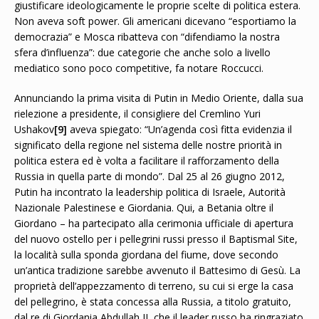
giustificare ideologicamente le proprie scelte di politica estera.
Non aveva soft power. Gli americani dicevano “esportiamo la
democrazia” e Mosca ribatteva con “difendiamo la nostra
sfera d’influenza”: due categorie che anche solo a livello
mediatico sono poco competitive, fa notare Roccucci.
Annunciando la prima visita di Putin in Medio Oriente, dalla sua
rielezione a presidente, il consigliere del Cremlino Yuri
Ushakov
[9]
aveva spiegato: “Un’agenda così fitta evidenzia il
significato della regione nel sistema delle nostre priorità in
politica estera ed è volta a facilitare il rafforzamento della
Russia in quella parte di mondo”. Dal 25 al 26 giugno 2012,
Putin ha incontrato la leadership politica di Israele, Autorità
Nazionale Palestinese e Giordania. Qui, a Betania oltre il
Giordano – ha partecipato alla cerimonia ufficiale di apertura
del nuovo ostello per i pellegrini russi presso il Baptismal Site,
la località sulla sponda giordana del fiume, dove secondo
un’antica tradizione sarebbe avvenuto il Battesimo di Gesù. La
proprietà dell’appezzamento di terreno, su cui si erge la casa
del pellegrino, è stata concessa alla Russia, a titolo gratuito,
dal re di Giordania Abdullah II, che il leader russo ha ringraziato