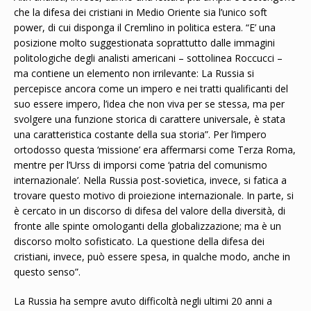
che la difesa dei cristiani in Medio Oriente sia l’unico soft
power, di cui disponga il Cremlino in politica estera. “E’ una
posizione molto suggestionata soprattutto dalle immagini
politologiche degli analisti americani – sottolinea Roccucci –
ma contiene un elemento non irrilevante: La Russia si
percepisce ancora come un impero e nei tratti qualificanti del
suo essere impero, l’idea che non viva per se stessa, ma per
svolgere una funzione storica di carattere universale, è stata
una caratteristica costante della sua storia”. Per l’impero
ortodosso questa ‘missione’ era affermarsi come Terza Roma,
mentre per l’Urss di imporsi come ‘patria del comunismo
internazionale’. Nella Russia post-sovietica, invece, si fatica a
trovare questo motivo di proiezione internazionale. In parte, si
è cercato in un discorso di difesa del valore della diversità, di
fronte alle spinte omologanti della globalizzazione; ma è un
discorso molto sofisticato. La questione della difesa dei
cristiani, invece, può essere spesa, in qualche modo, anche in
questo senso”.
La Russia ha sempre avuto difficoltà negli ultimi 20 anni a