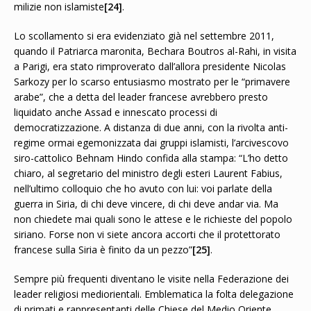
milizie non islamiste
[24]
.
Lo scollamento si era evidenziato già nel settembre 2011,
quando il Patriarca maronita, Bechara Boutros al-Rahi, in visita
a Parigi, era stato rimproverato dall’allora presidente Nicolas
Sarkozy per lo scarso entusiasmo mostrato per le “primavere
arabe”, che a detta del leader francese avrebbero presto
liquidato anche Assad e innescato processi di
democratizzazione. A distanza di due anni, con la rivolta anti-
regime ormai egemonizzata dai gruppi islamisti, l’arcivescovo
siro-cattolico Behnam Hindo confida alla stampa: “L’ho detto
chiaro, al segretario del ministro degli esteri Laurent Fabius,
nell’ultimo colloquio che ho avuto con lui: voi parlate della
guerra in Siria, di chi deve vincere, di chi deve andar via. Ma
non chiedete mai quali sono le attese e le richieste del popolo
siriano. Forse non vi siete ancora accorti che il protettorato
francese sulla Siria è finito da un pezzo”
[25]
.
Sempre più frequenti diventano le visite nella Federazione dei
leader religiosi mediorientali. Emblematica la folta delegazione
di primati e rappresentanti delle Chiese del Medio Oriente,