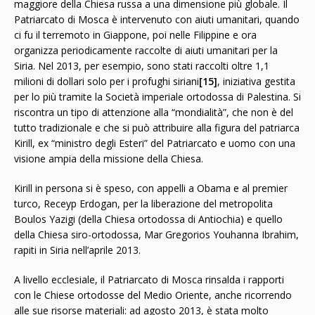
maggiore della Chiesa russa a una dimensione più globale. Il
Patriarcato di Mosca è intervenuto con aiuti umanitari, quando
ci fu il terremoto in Giappone, poi nelle Filippine e ora
organizza periodicamente raccolte di aiuti umanitari per la
Siria. Nel 2013, per esempio, sono stati raccolti oltre 1,1
milioni di dollari solo per i profughi siriani
[15]
, iniziativa gestita
per lo più tramite la Società imperiale ortodossa di Palestina. Si
riscontra un tipo di attenzione alla “mondialità”, che non è del
tutto tradizionale e che si può attribuire alla figura del patriarca
Kirill, ex “ministro degli Esteri” del Patriarcato e uomo con una
visione ampia della missione della Chiesa.
Kirill in persona si è speso, con appelli a Obama e al premier
turco, Receyp Erdogan, per la liberazione del metropolita
Boulos Yazigi (della Chiesa ortodossa di Antiochia) e quello
della Chiesa siro-ortodossa, Mar Gregorios Youhanna Ibrahim,
rapiti in Siria nell’aprile 2013.
A livello ecclesiale, il Patriarcato di Mosca rinsalda i rapporti
con le Chiese ortodosse del Medio Oriente, anche ricorrendo
alle sue risorse materiali: ad agosto 2013, è stata molto