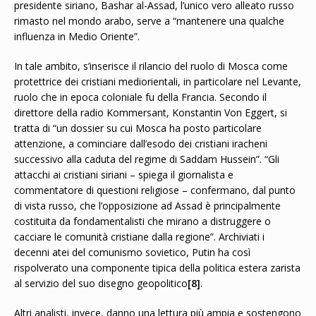
presidente siriano, Bashar al-Assad, l’unico vero alleato russo
rimasto nel mondo arabo, serve a “mantenere una qualche
influenza in Medio Oriente”.
In tale ambito, s’inserisce il rilancio del ruolo di Mosca come
protettrice dei cristiani mediorientali, in particolare nel Levante,
ruolo che in epoca coloniale fu della Francia. Secondo il
direttore della radio Kommersant, Konstantin Von Eggert, si
tratta di “un dossier su cui Mosca ha posto particolare
attenzione, a cominciare dall’esodo dei cristiani iracheni
successivo alla caduta del regime di Saddam Hussein”. “Gli
attacchi ai cristiani siriani – spiega il giornalista e
commentatore di questioni religiose – confermano, dal punto
di vista russo, che l’opposizione ad Assad è principalmente
costituita da fondamentalisti che mirano a distruggere o
cacciare le comunità cristiane dalla regione”. Archiviati i
decenni atei del comunismo sovietico, Putin ha così
rispolverato una componente tipica della politica estera zarista
al servizio del suo disegno geopolitico
[8]
.
Altri analisti, invece, danno una lettura più ampia e sostengono