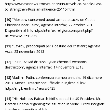
http://www.asianews.it/news-en/Putin-travels-to-Middle-East-
to-strengthen-Russian-influence-25115.html
[10]
“Moscow concerned about armed attacks on Coptic
Christians near Cairo”, agenzia Interfax, 22 ottobre 201.
Disponibile al link: http://interfax-religion.com/print.php?
act=news&id=10839
[11]
“Lavrov, preoccupati per il destino dei cristiani”; agenzia
Asca; 25 novembre 2013
[12]
“Putin, Assad discuss Syrian chemical weapons
destruction”, agenzia Interfax, 14 novembre 2013.
[13]
Vladimir Putin, conferenza stampa annuale, 19 dicembre
2013, Mosca. Trascrizione ufficiale in inglese al link:
http://eng.kremlin.ru/news/6425
[14]
“His Holiness Patriarch Kirill’s appeal to US President Mr.
Barack Obama regarding the situation in Syria”. Testo integrale
in inglese disponibile al link: