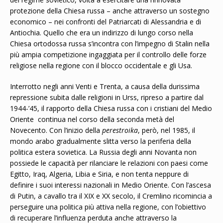
protezione della Chiesa russa – anche attraverso un sostegno
economico – nei confronti del Patriarcati di Alessandria e di
Antiochia. Quello che era un indirizzo di lungo corso nella
Chiesa ortodossa russa s’incontra con l’impegno di Stalin nella
più ampia competizione ingaggiata per il controllo delle forze
religiose nella regione con il blocco occidentale e gli Usa.
Interrotto negli anni Venti e Trenta, a causa della durissima
repressione subita dalle religioni in Urss, ripreso a partire dal
1944-’45, il rapporto della Chiesa russa con i cristiani del Medio
Oriente continua nel corso della seconda metà del
Novecento. Con l’inizio della
perestroika
, però, nel 1985, il
mondo arabo gradualmente slitta verso la periferia della
politica estera sovietica. La Russia degli anni Novanta non
possiede le capacità per rilanciare le relazioni con paesi come
Egitto, Iraq, Algeria, Libia e Siria, e non tenta neppure di
definire i suoi interessi nazionali in Medio Oriente. Con l’ascesa
di Putin, a cavallo tra il XIX e XX secolo, il Cremlino ricomincia a
perseguire una politica più attiva nella regione, con l’obiettivo
di recuperare l’influenza perduta anche attraverso la