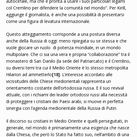
autocefale, ma che è pronta a usare i suoi particolari legami
col Cremlino per difendere la comunità nel mondo”. Per Kirill,
aggiunge il giornalista, è anche una possibilità di presentarsi
come una figura di levatura internazionale.
Questo atteggiamento corrisponde a una postura diversa
anche della Russia di oggi: meno ripiegata su se stessa e che
vuole giocare un ruolo di potenza mondiale, in un mondo
multipolare. Che ci sia una vera e propria “collaborazione” tra il
monastero di San Danilo (la sede del Patriarcato) e il Cremlino,
su diversi temi tra cui il Medio Oriente è lo stesso metropolita
Hilarion ad ammetterlo
[18]
. L’interesse accordato alle
vicissitudini delle Chiese mediorientali rappresenta un
orientamento costante dell’ortodossia russa. E il suo revival
attuale, con i richiami dei leader ortodossi russi alla necessità
di proteggere i cristiani dei Paesi arabi, si muove in perfetta
sinergia con l’agenda mediorientale della Russia di Putin.
Il discorso su cristiani in Medio Oriente e quelli perseguitati, in
generale, nel mondo è primariamente una esigenza che nasce
dalla Chiesa, che però lo Stato ha fatto suo, nell’ambito di una