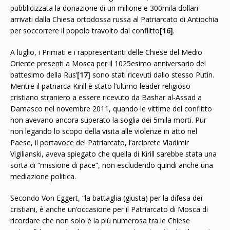
pubblicizzata la donazione di un milione e 300mila dollari
arrivati dalla Chiesa ortodossa russa al Patriarcato di Antiochia
per soccorrere il popolo travolto dal conflitto
[16]
.
A luglio, i Primati e i rappresentanti delle Chiese del Medio
Oriente presenti a Mosca per il 1025esimo anniversario del
battesimo della Rus’
[17]
sono stati ricevuti dallo stesso Putin.
Mentre il patriarca Kirill è stato l’ultimo leader religioso
cristiano straniero a essere ricevuto da Bashar al-Assad a
Damasco nel novembre 2011, quando le vittime del conflitto
non avevano ancora superato la soglia dei 5mila morti. Pur
non legando lo scopo della visita alle violenze in atto nel
Paese, il portavoce del Patriarcato, l’arciprete Vladimir
Vigilianski, aveva spiegato che quella di Kirill sarebbe stata una
sorta di “missione di pace”, non escludendo quindi anche una
mediazione politica.
Secondo Von Eggert, “la battaglia (giusta) per la difesa dei
cristiani, è anche un’occasione per il Patriarcato di Mosca di
ricordare che non solo è la più numerosa tra le Chiese