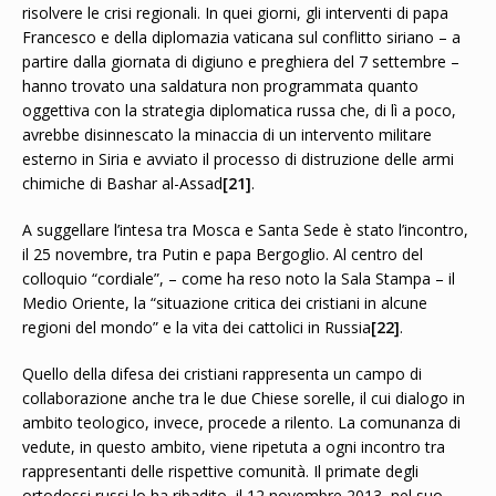
risolvere le crisi regionali. In quei giorni, gli interventi di papa
Francesco e della diplomazia vaticana sul conflitto siriano – a
partire dalla giornata di digiuno e preghiera del 7 settembre –
hanno trovato una saldatura non programmata quanto
oggettiva con la strategia diplomatica russa che, di lì a poco,
avrebbe disinnescato la minaccia di un intervento militare
esterno in Siria e avviato il processo di distruzione delle armi
chimiche di Bashar al-Assad
[21]
.
A suggellare l’intesa tra Mosca e Santa Sede è stato l’incontro,
il 25 novembre, tra Putin e papa Bergoglio. Al centro del
colloquio “cordiale”, – come ha reso noto la Sala Stampa – il
Medio Oriente, la “situazione critica dei cristiani in alcune
regioni del mondo” e la vita dei cattolici in Russia
[22]
.
Quello della difesa dei cristiani rappresenta un campo di
collaborazione anche tra le due Chiese sorelle, il cui dialogo in
ambito teologico, invece, procede a rilento. La comunanza di
vedute, in questo ambito, viene ripetuta a ogni incontro tra
rappresentanti delle rispettive comunità. Il primate degli
ortodossi russi lo ha ribadito, il 12 novembre 2013, nel suo