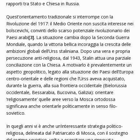
rapporti tra Stato e Chiesa in Russia.
Quest’orientamento tradizionale si interrompe con la
Rivoluzione del 1917: il Medio Oriente non suscita interesse nei
bolscevichi, convinti dello scarso potenziale rivoluzionario dei
Paesi arabi
[3]
. La situazione cambia dopo la Seconda Guerra
Mondiale, quando la vittoria bellica incoraggia la crescita delle
ambizioni globali dell’Urss staliniana. Dopo una vera e propria
persecuzione anti-religiosa, dal 1943, Stalin attua una parziale
conciliazione con la Chiesa. A motivarlo è prevalentemente un
aspetto geopolitico, legato alla situazione dei Paesi dell’Europa
centro-orientale e delle regioni che l’Urss aveva acquistato,
durante la guerra, alla sua frontiera occidentale (Bielorussia
occidentale, Bessarabia, Bucovina, Galizia): orientare
‘religiosamente’ quelle aree verso la Mosca ortodossa
significava anche orientarle politicamente in senso filo-
sovietico.
In quegli anni vi è anche un’interessante strategia politico-
religiosa, delineata dal Patriarcato di Mosca, con il sostegno
del regime sovietico, volta a esercitare una rinnovata