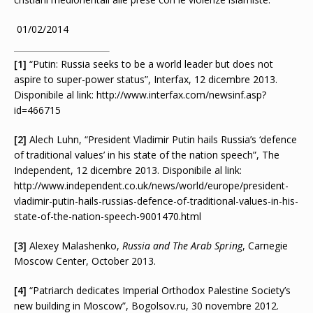
01/02/2014
[1]
“Putin: Russia seeks to be a world leader but does not
aspire to super-power status”, Interfax, 12 dicembre 2013.
Disponibile al link: http://www.interfax.com/newsinf.asp?
id=466715
[2]
Alech Luhn, “President Vladimir Putin hails Russia’s ‘defence
of traditional values’ in his state of the nation speech”, The
Independent, 12 dicembre 2013. Disponibile al link:
http://www.independent.co.uk/news/world/europe/president-
vladimir-putin-hails-russias-defence-of-traditional-values-in-his-
state-of-the-nation-speech-9001470.html
[3]
Alexey Malashenko,
Russia and The Arab Spring
, Carnegie
Moscow Center, October 2013.
[4]
“Patriarch dedicates Imperial Orthodox Palestine Society’s
new building in Moscow”, Bogolsov.ru, 30 novembre 2012.