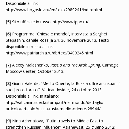
Disponibile al link:
http://www.bogoslov.ru/en/text/2989241/index.html
[5]
Sito ufficiale in russo: http://www.ippo.ru/
[6]
Programma “Chiesa e mondo”, intervista a Serghei
Stepashin, canale Rossija 24, 30 novembre 2013. Testo
disponibile in russo al link:
http://www.patriarchia.ru/db/text/3409245.html
[7]
Alexey Malashenko,
Russia and The Arab Spring
, Carnegie
Moscow Center, October 2013.
[8]
Gianni Valente, “Medio Oriente, la Russia offre ai cristiani il
suo ‘protettorato’”, Vatican Insider, 24 ottobre 2013.
Disponibile al link, in italiano:
http://vaticaninsider.lastampa.it/nel-mondo/dettaglio-
articolo/articolo/russia-rusia-medio-oriente-28944/
[9]
Nina Achmatova, “Putin travels to Middle East to
strengthen Russian influence”; Asianews.it; 25 giugno 2012;