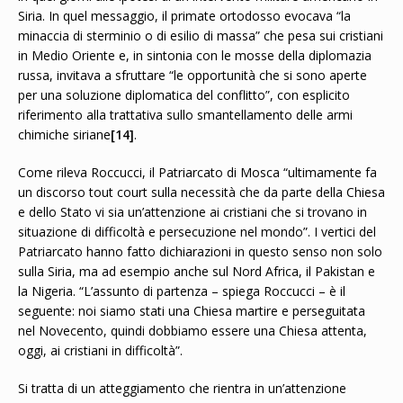
Siria. In quel messaggio, il primate ortodosso evocava “la
minaccia di sterminio o di esilio di massa” che pesa sui cristiani
in Medio Oriente e, in sintonia con le mosse della diplomazia
russa, invitava a sfruttare “le opportunità che si sono aperte
per una soluzione diplomatica del conflitto”, con esplicito
riferimento alla trattativa sullo smantellamento delle armi
chimiche siriane
[14]
.
Come rileva Roccucci, il Patriarcato di Mosca “ultimamente fa
un discorso tout court sulla necessità che da parte della Chiesa
e dello Stato vi sia un’attenzione ai cristiani che si trovano in
situazione di difficoltà e persecuzione nel mondo”. I vertici del
Patriarcato hanno fatto dichiarazioni in questo senso non solo
sulla Siria, ma ad esempio anche sul Nord Africa, il Pakistan e
la Nigeria. “L’assunto di partenza – spiega Roccucci – è il
seguente: noi siamo stati una Chiesa martire e perseguitata
nel Novecento, quindi dobbiamo essere una Chiesa attenta,
oggi, ai cristiani in difficoltà”.
Si tratta di un atteggiamento che rientra in un’attenzione