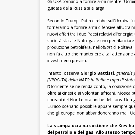
Gli USA tornano a fornire armi mentre l’Ucrai
guidata dalla Russia si allarga
Secondo Trump, Putin direbbe sull’Ucraina “u
torneranno a fornire armi difensive all’Ucraina
nuovi affari tra i due Paesi relativi all’energi
società statale Naftogaz e uno per rilanciare 
produzione petrolifera, nell’
oblast
di Poltava.
non fa altro che mantenere alta l’attenzione 
investimenti previsti.
Intanto, osserva
Giorgio Battisti
,
generale 
(NRDC-ITA) della NATO in Italia e capo di stat
l’Occidente se ne renda conto, la coalizione 
oltre ai cinesi e ai volontari africani, Mosc
coreani del Nord e ora anche del Laos. Una 
L’unico scenario possibile appare sempre que
che gli europei non abbandoneranno mai l’Ucr
La stampa ucraina sostiene che Kiev ha
del petrolio e del gas. Allo stesso temp