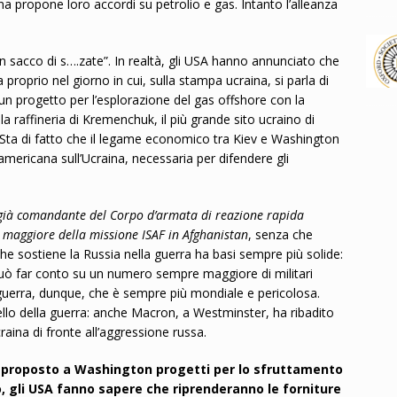
na propone loro accordi su petrolio e gas. Intanto l’alleanza
n sacco di s….zate”. In realtà, gli USA hanno annunciato che
 proprio nel giorno in cui, sulla stampa ucraina, si parla di
a: un progetto per l’esplorazione del gas offshore con la
la raffineria di Kremenchuk, il più grande sito ucraino di
 Sta di fatto che il legame economico tra Kiev e Washington
americana sull’Ucraina, necessaria per difendere gli
già comandante del Corpo d’armata di reazione rapida
o maggiore della missione ISAF in Afghanistan
, senza che
che sostiene la Russia nella guerra ha basi sempre più solide:
a può far conto su un numero sempre maggiore di militari
guerra, dunque, che è sempre più mondiale e pericolosa.
llo della guerra: anche Macron, a Westminster, ha ribadito
aina di fronte all’aggressione russa.
 proposto a Washington progetti per lo sfruttamento
o, gli USA fanno sapere che riprenderanno le forniture