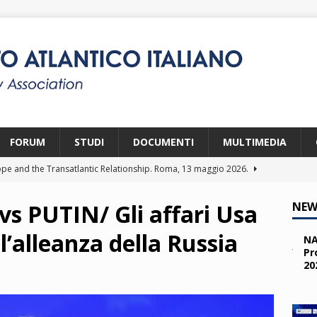
FORUM
STUDI
DOCUMENTI
MULTIMEDIA
pe and the Transatlantic Relationship. Roma, 13 maggio 2026.
 PUTIN/ Gli affari Usa
NEW
ity and the Challenges from the South (SPD). Bruxelles, 22 aprile
l’alleanza della Russia
NA
Pr
20
 e i giovani. Parma, 25 marzo 2026.
2026
a nelle missioni NATO. Parma, 11 marzo 2026.
2026
 OTAN en Action. Programma NIA, Parigi, 28-29 maggio 2026.