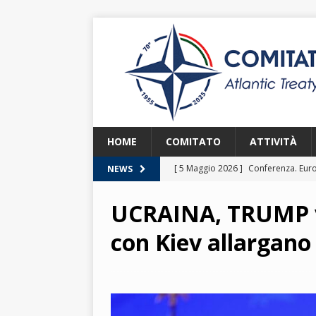
HOME
COMITATO
ATTIVITÀ
[ 5 Maggio 2026 ]
Conferenza. Euro
NEWS
2026
UCRAINA, TRUMP vs
[ 8 Aprile 2026 ]
Euroatlantic Secur
con Kiev allargano 
2026.
2026
[ 25 Marzo 2026 ]
Lezione. La NATO
[ 25 Marzo 2026 ]
Lezione. L’Itali
[ 2 Giugno 2026 ]
NATO in Action –