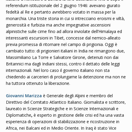
referendum istituzionale del 2 giugno 1946: avevano giurato
fedeltà al Re e pertanto avrebbero votato in massa per la
monarchia. Una triste storia in cui si intrecciano eroismi e viltà,
generosità e furbizia ma anche impegnative ascensioni
alpinistiche sulle cime fino ad allora inviolate dell’Himalaya ed
interessanti escursioni in Tibet, concesse dal nemico‐alleato
previa promessa di ritornare nel campo di prigionia. Oggi è
cambiato tutto: di prigionieri italiani in India ne rimangono due,
Massimiliano La Torre e Salvatore Girone, detenuti non dai
Britannici ma dagli Indiani stessi, contro il dettato delle leggi
internazionali. Nel loro caso il governo italiano non sta
chiedendo ai carcerieri di prolungarne la detenzione ma non ne
ha tuttora ottenuto la liberazione.
Giovanni Marizza
è Generale degli Alpini e membro del
Direttivo del Comitato Atlantico Italiano. Giornalista e scrittore,
laureato in Scienze Strategiche e in Scienze Internazionali e
Diplomatiche
,
è esperto in gestione delle crisi ed ha una vasta
esperienza di operazioni di stabilizzazione e ricostruzione in
Africa, nei Balcani ed in Medio Oriente. In Iraq è stato Vice