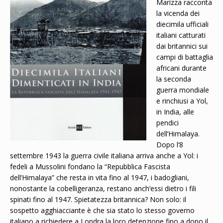
Marizza racconta
la vicenda dei
diecimila ufficiali
italiani catturati
dai britannici sui
campi di battaglia
africani durante
la seconda
guerra mondiale
e rinchiusi a Yol,
in India, alle
pendici
dell’Himalaya.
Dopo l’8
settembre 1943 la guerra civile italiana arriva anche a Yol: i
fedeli a Mussolini fondano la “Repubblica Fascista
dell’Himalaya” che resta in vita fino al 1947, i badogliani,
nonostante la cobelligeranza, restano anch’essi dietro i fili
spinati fino al 1947. Spietatezza britannica? Non solo: il
sospetto agghiacciante è che sia stato lo stesso governo
italiano a richiedere a Londra la loro detenzione fino a dopo il