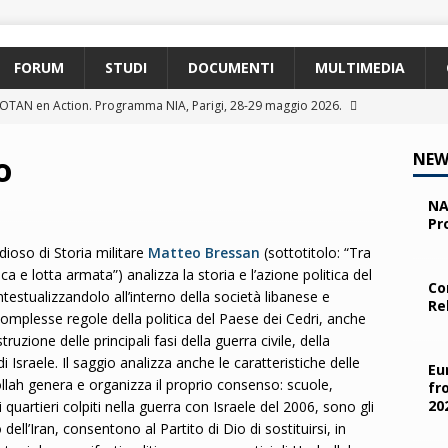
FORUM
STUDI
DOCUMENTI
MULTIMEDIA
 OTAN en Action. Programma NIA, Parigi, 28-29 maggio 2026.
o
NEW
pe and the Transatlantic Relationship. Roma, 13 maggio 2026.
NA
Pr
ty and the Challenges from the South (SPD). Bruxelles, 22 aprile
udioso di Storia militare
Matteo Bressan
(sottotitolo: “Tra
ca e lotta armata”) analizza la storia e l’azione politica del
Co
ntestualizzandolo all’interno della società libanese e
Re
 e i giovani. Parma, 25 marzo 2026.
2026
complesse regole della politica del Paese dei Cedri, anche
truzione delle principali fasi della guerra civile, della
 nelle missioni NATO. Parma, 11 marzo 2026.
2026
i Israele. Il saggio analizza anche le caratteristiche delle
Eu
bollah genera e organizza il proprio consenso: scuole,
fr
20
 quartieri colpiti nella guerra con Israele del 2006, sono gli
ll’Iran, consentono al Partito di Dio di sostituirsi, in