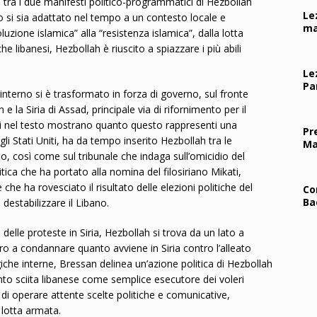
o tra i due manifesti politico-programmatici di Hezbollah
Le
 si sia adattato nel tempo a un contesto locale e
ma
luzione islamica” alla “resistenza islamica”, dalla lotta
he libanesi, Hezbollah è riuscito a spiazzare i più abili
Le
Pa
interno si è trasformato in forza di governo, sul fronte
e la Siria di Assad, principale via di rifornimento per il
tati nel testo mostrano quanto questo rappresenti una
Pr
li Stati Uniti, ha da tempo inserito Hezbollah tra le
Ma
o, così come sul tribunale che indaga sull’omicidio del
olitica che ha portato alla nomina del filosiriano Mikati,
 ha rovesciato il risultato delle elezioni politiche del
Co
Ba
destabilizzare il Libano.
 delle proteste in Siria, Hezbollah si trova da un lato a
altro a condannare quanto avviene in Siria contro l’alleato
ogiche interne, Bressan delinea un’azione politica di Hezbollah
to sciita libanese come semplice esecutore dei voleri
tà di operare attente scelte politiche e comunicative,
 lotta armata.