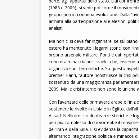
parte, agli apparati dello stato. Dal confront
(1985 e 2009), si vede poi come il movimento
geopolitico in continua evoluzione. Dalla “rivo
armata alla partecipazione alle elezioni politic
analisti.
Ma non ci si deve far ingannare: se sul piano 
estero ha mantenuto i legami storici con l’Iran 
proprio arsenale militare. Fonti e dati ripor
concreta minaccia per Israele, che, insieme ag
organizzazioni terroristiche. Su questo aspett
premier Hariri, l’autore ricostruisce la crisi p
sostenuto da una maggioranza parlamentare che
2009. Ma le crisi interne non sono le uniche a 
Con l’avanzare delle primavere arabe e l’inizio
sostenere le rivolte in Libia e in Egitto, dall’
Assad. Nell’intreccio di alleanze storiche e l
ben più complessa di chi vorrebbe il movimen
dell’Iran e della Siria. E si evidenza la capaci
alternando integrazione politica e minacce di