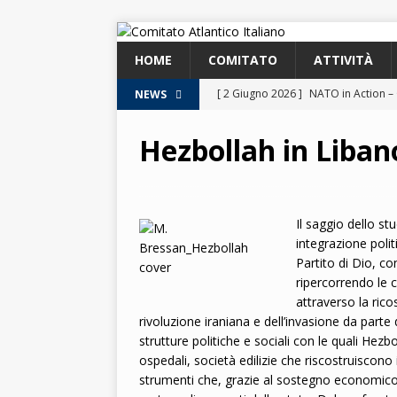
HOME
COMITATO
ATTIVITÀ
[ 2 Giugno 2026 ]
NATO in Action –
NEWS
2026
Hezbollah in Liban
[ 5 Maggio 2026 ]
Conferenza. Euro
2026
[ 8 Aprile 2026 ]
Euroatlantic Securi
Il saggio dello st
integrazione politi
2026.
2026
Partito di Dio, co
[ 25 Marzo 2026 ]
Lezione. La NATO
ripercorrendo le 
attraverso la ricos
[ 25 Marzo 2026 ]
Lezione. L’Italia
rivoluzione iraniana e dell’invasione da parte d
strutture politiche e sociali con le quali Hez
ospedali, società edilizie che riscostruiscono i
strumenti che, grazie al sostegno economico de