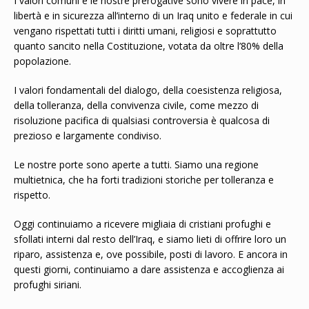
I valori comuni e le nostre prerogative sono vivere in pace, in
libertà e in sicurezza all’interno di un Iraq unito e federale in cui
vengano rispettati tutti i diritti umani, religiosi e soprattutto
quanto sancito nella Costituzione, votata da oltre l’80% della
popolazione.
I valori fondamentali del dialogo, della coesistenza religiosa,
della tolleranza, della convivenza civile, come mezzo di
risoluzione pacifica di qualsiasi controversia è qualcosa di
prezioso e largamente condiviso.
Le nostre porte sono aperte a tutti. Siamo una regione
multietnica, che ha forti tradizioni storiche per tolleranza e
rispetto.
Oggi continuiamo a ricevere migliaia di cristiani profughi e
sfollati interni dal resto dell’Iraq, e siamo lieti di offrire loro un
riparo, assistenza e, ove possibile, posti di lavoro. E ancora in
questi giorni, continuiamo a dare assistenza e accoglienza ai
profughi siriani.